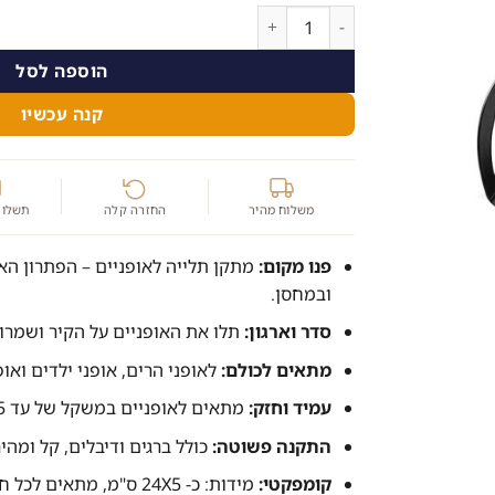
היה:
הוא:
כמות של מתקן תלייה לאופניים לבית ולמחסן | אופנ
52.00 ₪.
65.00 ₪.
הוספה לסל
קנה עכשיו
משלוח מהיר
החזרה קלה
תשלום
פנו מקום:
מתקן תלייה לאופניים – הפתרון האי
ובמחסן.
סדר וארגון:
תלו את האופניים על הקיר ושמרו ע
מתאים לכולם:
לאופני הרים, אופני ילדים ואו
עמיד וחזק:
מתאים לאופניים במשקל של עד 25 ק"ג.
התקנה פשוטה:
כולל ברגים ודיבלים, קל ומהי
קומפקטי:
מידות: כ- 24X5 ס"מ, מתאים לכל חלל.