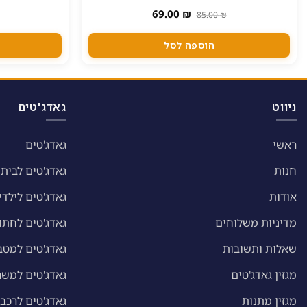
יש
המחיר
המחיר
69.00
₪
85.00
₪
המקורי
הנוכחי
מספר
היה:
הוא:
סוגים.
69.00 ₪.
85.00 ₪.
הוספה לסל
ניתן
לבחור
את
האפשרויות
ניווט
גאדג'טים
בעמוד
המוצר
ראשי
גאדג'טים
חנות
גאדג'טים לבית
אודות
גאדג'טים לילדי
מדיניות משלוחים
גאדג'טים לחתול
שאלות ותשובות
גאדג'טים למטב
מגזין גאדג'טים
גאדג'טים למשר
מגזין מתנות
גאדג'טים לרכב