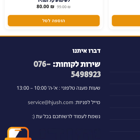
לשימוש קל ומהיר
המחיר
המחיר
80.00
₪
99.00
₪
המקורי
הנוכחי
היה:
הוא:
80.00 ₪.
99.00 ₪.
הוספה לסל
דברו איתנו
שירות לקוחות:
076-
5498923
שעות מענה טלפוני : א’-ה’ 10:00 – 13:00
מייל לפניות:
service@hjush.com
נשמח לעמוד לרשותכם בכל עת (: