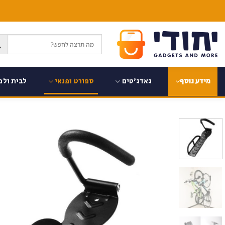
Ski
t
conten
גאדג'טים
ספורט ופנאי
לבית ולמ
מידע נוסף