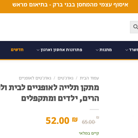
איסוף עצמי מהמחסן בבני ברק - בתיאום מראש
שרד
מתנות
פתרונות אחסון וארגון
חדשים
עמוד הבית
/
גאדג'טים
/
גאדג'טים לאופניים
מתקן תלייה לאופניים לבית ולמ
הרים, ילדים ומתקפלים
המחיר
המחיר
52.00
₪
₪
65.00
המקורי
הנוכחי
קיים במלאי