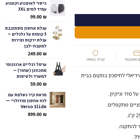
כיסוי לאופנוע וקטנוע
י הרים, ילדים ומתקפלים
עמיד למים 3XL
עד
99.00
₪
עגלת אחסון מסתובבת
5 קומות על גלגלים –
עגלת ירקות ופירות
למטבח-לבן
249.00
₪
 מאובטח
קנייה בטוחה
ערסל רגליים ארגונומי
מתכוונן (שחור) –
דיאלי לחיסכון במקום בבית
למשרד ולטיסות
59.00
₪
ל סדר וניקיון.
מראת קיר נשלפת עם
לוח אחסון מודולרי —
פניים מתקפלים.
Verso Slide
899.00
₪
ר להתקנה.