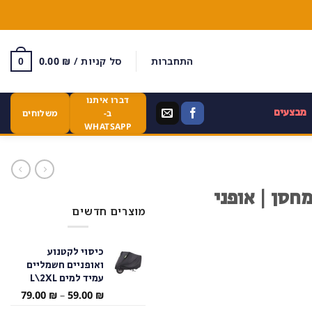
התחברות
סל קניות /
₪
0.00
0
דברו איתנו
מבצעים
ב-
משלוחים
WHATSAPP
חסן | אופני
מוצרים חדשים
כיסוי לקטנוע
ואופניים חשמליים
עמיד למים L\2XL
טווח
79.00
₪
–
59.00
₪
מחירי