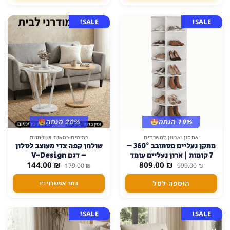
SALE!
SALE!
19% הנחה
20% הנחה
למוצר
אחסון וארגון למשרדים
רהיטים-כסאות ושולחנות
מתקן נעליים מסתובב 360° –
שולחן קפה צדי מעוצב לסלון
זה
7 קומות | ארון נעליים עומד
– דגם V-Design
יש
המחיר
המחיר
המחיר
המחיר
לבן 162 ס"מ (קוטר 60 ס"מ)
₪
809.00
₪
144.00
179.00
₪
999.00
₪
מספר
המקורי
הנוכחי
המקורי
הנוכחי
היה:
הוא:
היה:
הוא:
סוגים.
הוספה לסל
בחר אפשרויות
144.00 ₪.
179.00 ₪.
809.00 ₪.
999.00 ₪.
ניתן
לבחור
את
SALE!
SALE!
האפשרויות