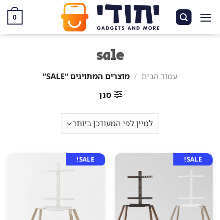
Ski
t
0
conten
sale
עמוד הבית
/
מוצרים המתויגים “SALE”
סנן
SALE!
SALE!