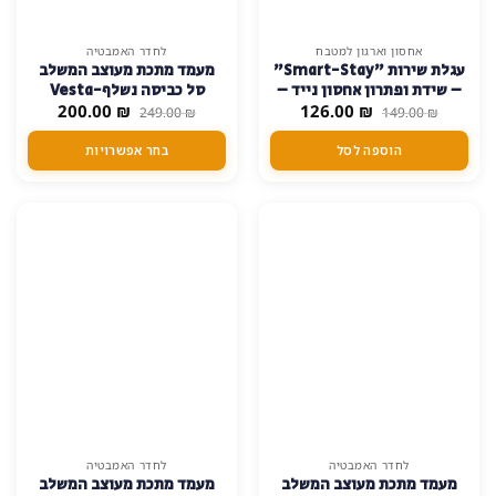
15% הנחה
20% הנחה
למוצר
אחסון וארגון למטבח
לחדר האמבטיה
עגלת שירות "Smart-Stay"
מעמד מתכת מעוצב המשלב
זה
– שידת ופתרון אחסון נייד –
סל כביסה נשלף-Vesta
יש
המחיר
המחיר
המחיר
המחיר
₪
שחור
126.00
₪
200.00
249.00
₪
149.00
₪
מספר
המקורי
הנוכחי
המקורי
הנוכחי
היה:
הוא:
היה:
הוא:
סוגים.
הוספה לסל
בחר אפשרויות
200.00 ₪.
249.00 ₪.
126.00 ₪.
149.00 ₪.
ניתן
לבחור
את
SALE!
SALE!
האפשרויות
בעמוד
המוצר
20% הנחה
20% הנחה
לחדר האמבטיה
לחדר האמבטיה
מעמד מתכת מעוצב המשלב
מעמד מתכת מעוצב המשלב