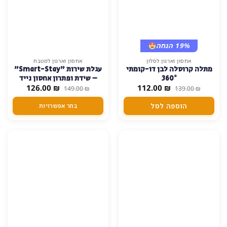
19% הנחה
15% הנחה
למוצר
אחסון וארגון לסלון
אחסון וארגון למטבח
מתלה קרוסלה לבן דו-קומתי
עגלת שירות "Smart-Stay"
זה
360°
– שידת ופתרון אחסון נייד
יש
המחיר
המחיר
המחיר
המחיר
126.00
₪
112.00
₪
149.00
₪
139.00
₪
מספר
המקורי
הנוכחי
המקורי
הנוכחי
היה:
הוא:
היה:
הוא:
סוגים.
הוספה לסל
בחר אפשרויות
126.00 ₪.
149.00 ₪.
112.00 ₪.
139.00 ₪.
ניתן
לבחור
את
SALE!
SALE!
האפשרויות
בעמוד
המוצר