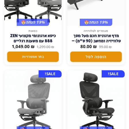
19% הנחה
19% הנחה
למוצר
מעמדים לטלוויזיה
כסאות
מדף ארגונית חכם מעל מסך
כיסא ארגונומי מקצועי ZEN
זה
טלוויזיה ומחשב (90 ס"מ) –
888 עם משענת רגליים
יש
המחיר
המחיר
המחיר
המחיר
₪
ללא קידוח
80.00
₪
1,049.00
ותמיכה אורטופדית מתקדמת
1,299.00
₪
99.00
₪
מספר
המקורי
הנוכחי
המקורי
הנוכחי
היה:
הוא:
היה:
הוא:
סוגים.
הוספה לסל
בחר אפשרויות
49.00 ₪.
1,299.00 ₪.
80.00 ₪.
99.00 ₪.
ניתן
לבחור
את
SALE!
SALE!
האפשרויות
בעמוד
המוצר