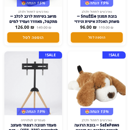
19% הנחה
15% הנחה
גאדג'טים לחתול ולכלב
גאדג'טים לחתול ולכלב
בובת תמנון Snuffle –
מושב בטיחות לרכב לכלב –
משחק האכלה איטית וגירוי
מתקפל, מאוורר ועמיד למים
המחיר
המחיר
המחיר
המחיר
₪
96.00
מנטלי לכלבים – סגול
₪
126.00
149.00
₪
119.00
₪
המקורי
הנוכחי
המקורי
הנוכחי
היה:
הוא:
היה:
הוא:
הוספה לסל
הוספה לסל
126.00 ₪.
149.00 ₪.
96.00 ₪.
119.00 ₪.
SALE!
SALE!
15% הנחה
19% הנחה
גאדג'טים לחתול ולכלב
מעמדים לטלוויזיה
SafePaws – בובת הרגעה
מעמד חצובה רצפתי מעוצב