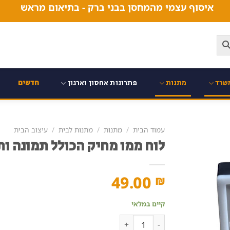
איסוף עצמי מהמחסן בבני ברק - בתיאום מראש
שרד
מתנות
פתרונות אחסון וארגון
חדשים
עמוד הבית
/
מתנות
/
מתנות לבית
/
עיצוב הבית
לוח ממו מחיק הכולל תמונה ות
49.00
₪
קיים במלאי
כמות של לוח ממו מחיק הכולל תמונה ותאורה