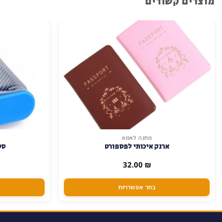
מוצרים קשורים
מתנה לאמא
למוצר
ארנק איכותי לפספורט
סט
זה
יש
32.00
₪
מספר
סוגים.
בחר אפשרויות
ניתן
לבחור
את