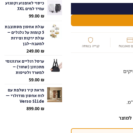
כיסוי לאופנוע וקטנוע
עמיד למים 3XL
עד
99.00
₪
עגלת אחסון מסתובבת
5 קומות על גלגלים –
עגלת ירקות ופירות
למטבח-לבן
 מאובטח
קנייה בטוחה
249.00
₪
ערסל רגליים ארגונומי
מתכוונן (שחור) –
למשרד ולטיסות
59.00
₪
מראת קיר נשלפת עם
לוח אחסון מודולרי —
Verso Slide
899.00
₪
למוצר