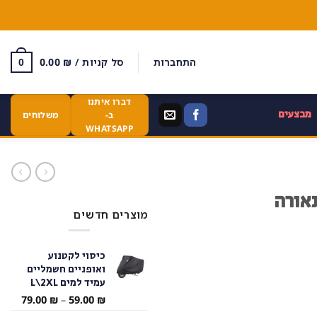
התחברות
סל קניות /
₪
0.00
0
דברו איתנו
מבצעים
ב-
משלוחים
WHATSAPP
אורה
מוצרים חדשים
כיסוי לקטנוע
ואופניים חשמליים
עמיד למים L\2XL
טווח
79.00
₪
–
59.00
₪
מחירי