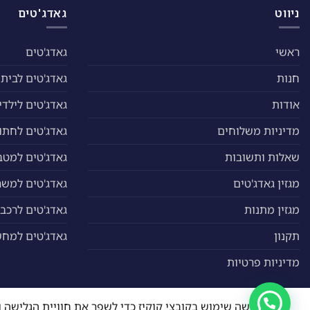
האפשרויות
ניווט
גאדג'טים
בעמוד
המוצר
ראשי
גאדג'טים
חנות
גאדג'טים לבית
אודות
גאדג'טים לילדי
מדיניות משלוחים
גאדג'טים לחתול
שאלות ותשובות
גאדג'טים למטב
מגזין גאדג'טים
גאדג'טים למשר
מגזין מתנות
גאדג'טים לרכב
תקנון
גאדג'טים למח
מדיניות פרטיות
האתר עושה שימוש בקובצי קוקיז כדי לשפר את חוויית הגליש
כל הזכויות שמורות 2026 ©
ייחודי גאדג'טים
| מנוהל על ידי
WEmanage - ניהול אתר