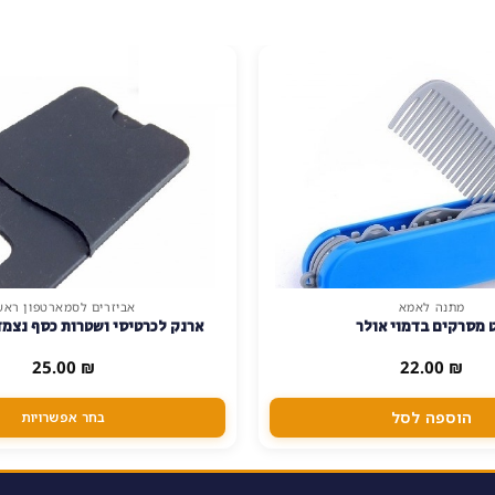
מתנה לאמא
אביזרים לסמארטפון ראש
למוצר
 מסרקים בדמוי אולר
ארנק לכרטיסי ושטרות כסף נצמ
זה
יש
25.00
₪
22.00
₪
מספר
סוגים.
הוספה לסל
בחר אפשרויות
ניתן
לבחור
את