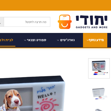
Ski
t
conten
גאדג'טים
ספורט ופנאי
לבית ולמ
מידע נוסף