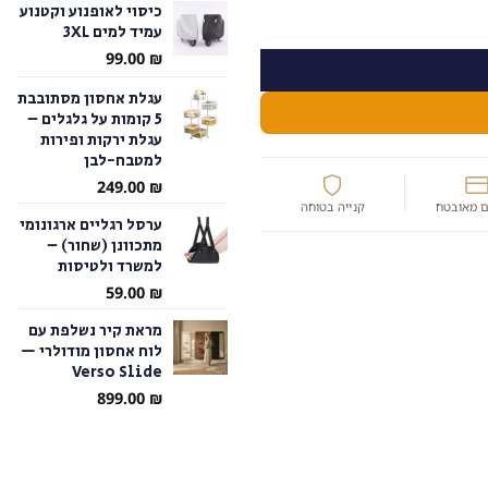
כיסוי לאופנוע וקטנוע
עמיד למים 3XL
עד
99.00
₪
עגלת אחסון מסתובבת
5 קומות על גלגלים –
עגלת ירקות ופירות
למטבח-לבן
249.00
₪
 מאובטח
קנייה בטוחה
ערסל רגליים ארגונומי
מתכוונן (שחור) –
למשרד ולטיסות
59.00
₪
מראת קיר נשלפת עם
לוח אחסון מודולרי —
Verso Slide
899.00
₪