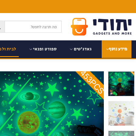
Ski
t
conten
גאדג'טים
ספורט ופנאי
לבית ולמ
מידע נוסף