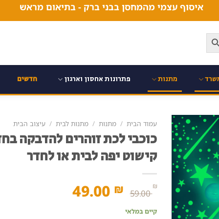
איסוף עצמי מהמחסן בבני ברק - בתיאום מראש
שרד
מתנות
פתרונות אחסון וארגון
חדשים
עמוד הבית
/
מתנות
/
מתנות לבית
/
עיצוב הבית
קישוט יפה לבית או לחדר
המחיר
המחיר
49.00
₪
₪
59.00
המקורי
הנוכחי
קיים במלאי