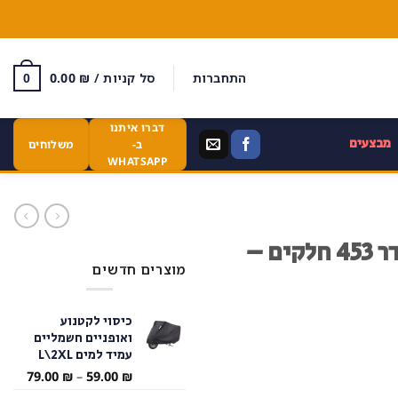
התחברות
סל קניות /
₪
0.00
0
דברו איתנו
מבצעים
ב-
משלוחים
WHATSAPP
כוכבי לכת זוהרים להדבקה בחדר 453 חלקים –
מוצרים חדשים
כיסוי לקטנוע
ואופניים חשמליים
עמיד למים L\2XL
טווח
79.00
₪
–
59.00
₪
מחירי