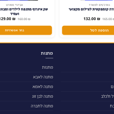
גאדג'טים למשרד
אביזרי ספורט
למוצר
רה קומפקטית לצילום מקצועי
שק איגרוף מתנפח לילדים ומבוגר
זה
ועמיד
יש
המחיר
המחיר
המחיר
129.00
₪
132.00
₪
160.00
₪
165.00
המקורי
הנוכחי
המקורי
מספר
היה:
הוא:
היה:
סוגים.
160.00 ₪.
132.00 ₪.
165.00 ₪.
הוספה לסל
בחר אפשרויות
ניתן
לבחור
את
האפשרויות
מתנות
בעמוד
המוצר
מתנות
מתנה לאבא
ם
מתנה לאמא
 ולכלב
מתנה לבן זוג
ח
מתנה לחברה