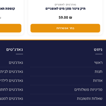
גאדג'טים לאופניים
למוצר
תיק צינור מוגן מים לאופניים
קופסת תאו
זה
יש
59.00
₪
₪
מספר
סוגים.
בחר אפשרויות
ניתן
לבחור
את
האפשרויות
ניווט
גאדג'טים
בעמוד
המוצר
ראשי
גאדג'טים
חנות
גאדג'טים לבית
אודות
גאדג'טים לילדי
מדיניות משלוחים
גאדג'טים לחתול
שאלות ותשובות
גאדג'טים למטב