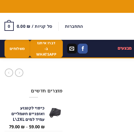
התחברות
סל קניות /
₪
0.00
0
דברו איתנו
מבצעים
ב-
משלוחים
WHATSAPP
מוצרים חדשים
כיסוי לקטנוע
ואופניים חשמליים
עמיד למים L\2XL
טווח
79.00
₪
–
59.00
₪
מחירי