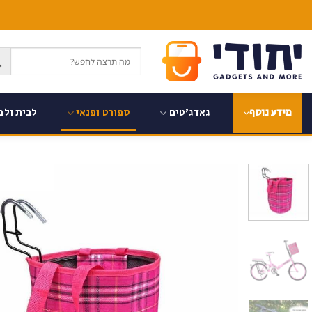
Ski
t
conten
גאדג'טים
ספורט ופנאי
לבית ולמ
מידע נוסף