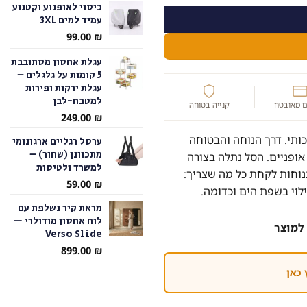
כיסוי לאופנוע וקטנוע
עמיד למים 3XL
עד
99.00
₪
עגלת אחסון מסתובבת
5 קומות על גלגלים –
עגלת ירקות ופירות
למטבח-לבן
 מאובטח
קנייה בטוחה
249.00
₪
 מבד חזק ואיכותי. דרך הנוחה והבטוחה
ערסל רגליים ארגונומי
מתכוונן (שחור) –
אופניים. הסל נתלה בצורה
למשרד ולטיסות
בנוחות לקחת כל מה שצריך:
59.00
₪
לוי בשפת הים וכדומה.
מראת קיר נשלפת עם
לוח אחסון מודולרי —
למוצר
Verso Slide
899.00
₪
 כאן