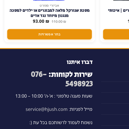
אביזרי ספורט
למוצר
ים | איכותי
מסכת שנורקל מלאה למבוגרים או ילדים למסכה
זה
מנגנון מיוחד נגד אדים
יש
המחיר
המחיר
המחיר
93.00
₪
110.00
₪
הנוכחי
המקורי
הנוכחי
מספר
הוא:
היה:
הוא:
סוגים.
93.00 ₪.
110.00 ₪.
129.00 ₪.
בחר אפשרויות
ניתן
לבחור
את
האפשרויות
דברו איתנו
בעמוד
שירות לקוחות:
076-
המוצר
5498923
שעות מענה טלפוני : א’-ה’ 10:00 – 13:00
מייל לפניות:
service@hjush.com
נשמח לעמוד לרשותכם בכל עת (: