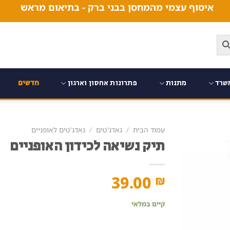
איסוף עצמי מהמחסן בבני ברק - בתיאום מראש
שרד
מתנות
פתרונות אחסון וארגון
חדשים
עמוד הבית
/
גאדג'טים
/
גאדג'טים לאופניים
תיק נשיאה לכידון האופניים
39.00
₪
קיים במלאי