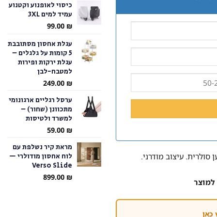
כיסוי לאופנוע וקטנוע
עמיד למים 3XL
עד
99.00
₪
עגלת אחסון מסתובבת
5 קומות על גלגלים –
עגלת ירקות ופירות
למטבח-לבן
249.00
₪
ערסל רגליים ארגונומי
מתכוונן (שחור) –
למשרד ולטיסות
59.00
₪
מראת קיר נשלפת עם
לוח אחסון מודולרי —
סולרית. עיצוב מודרני.
Verso Slide
899.00
₪
למוצר
 כאן