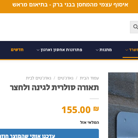
איסוף עצמי מהמחסן בבני ברק - בתיאום מראש
שרד
מתנות
פתרונות אחסון וארגון
חדשים
עמוד הבית
/
גאדג'טים
/
גאדג'טים לבית
תאורה סולרית לגינה ולחצר
155.00
₪
המלאי אזל
עדכנו אותי שהמוצר חוזר