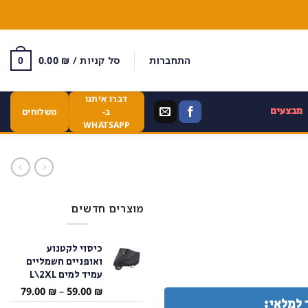
התחברות
סל קניות /
₪
0.00
0
דברו איתנו
מבצעים
ב-
משלוחים
WHATSAPP
מוצרים חדשים
כיסוי לקטנוע
ואופניים חשמליים
עמיד למים L\2XL
טווח
79.00
₪
–
59.00
₪
 למלאי:
מחירי