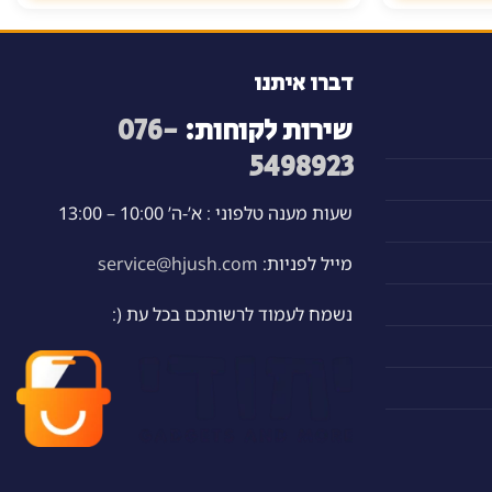
לבחור
את
האפשרויות
דברו איתנו
בעמוד
שירות לקוחות:
076-
המוצר
5498923
שעות מענה טלפוני : א’-ה’ 10:00 – 13:00
מייל לפניות:
service@hjush.com
נשמח לעמוד לרשותכם בכל עת (: