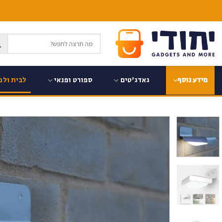
Ski
t
conten
גאדג'טים
ספורט ופנאי
לבית ולמ
מידע נוסף