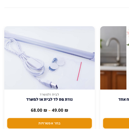
לבית ולמשרד
למוצר
ח אחד
נורת פס לד לבית או למשרד
זה
יש
טווח
68.00
₪
–
49.00
₪
מחירים:
מספר
סוגים.
עד
בחר אפשרויות
ניתן