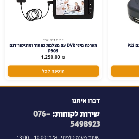
לבית ולמשרד
מערכת מיני DVR עם מצלמת כפתור ומוניטור דגם
P909
1,250.00
₪
הוספה לסל
דברו איתנו
שירות לקוחות:
076-
5498923
שעות מענה טלפוני : א’-ה’ 10:00 – 13:00