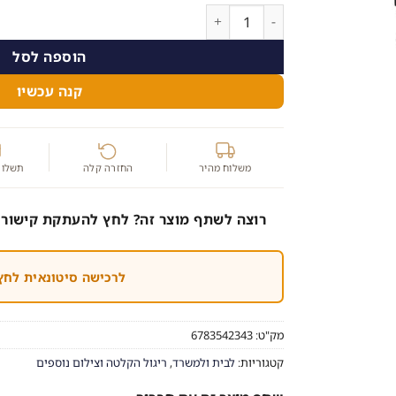
כמות של שעון מצלמה עמיד במיים בתקן ipx7 (הסרטון להמחשת הצילום)
הוספה לסל
קנה עכשיו
משלוח מהיר
החזרה קלה
תשלום
רוצה לשתף מוצר זה? לחץ להעתקת קישור 
לרכישה סיטונאית לחץ
מק"ט:
6783542343
קטגוריות:
לבית ולמשרד
,
ריגול הקלטה וצילום נוספים