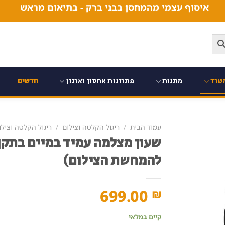
איסוף עצמי מהמחסן בבני ברק - בתיאום מראש
שרד
מתנות
פתרונות אחסון וארגון
חדשים
עמוד הבית
/
ריגול הקלטה וצילום
/
ריגול הקלטה וצילו
להמחשת הצילום)
699.00
₪
קיים במלאי