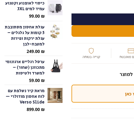
כיסוי לאופנוע וקטנוע
עמיד למים 3XL
עד
99.00
₪
עגלת אחסון מסתובבת
5 קומות על גלגלים –
עגלת ירקות ופירות
למטבח-לבן
249.00
₪
 מאובטח
קנייה בטוחה
ערסל רגליים ארגונומי
מתכוונן (שחור) –
למשרד ולטיסות
למוצר
59.00
₪
מראת קיר נשלפת עם
 כאן
לוח אחסון מודולרי —
Verso Slide
899.00
₪