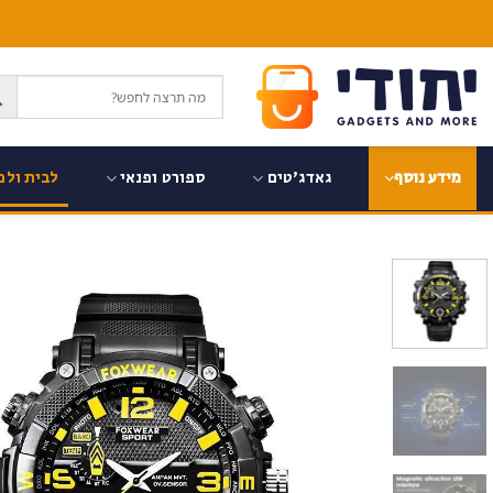
Ski
t
conten
גאדג'טים
ספורט ופנאי
לבית ולמ
מידע נוסף