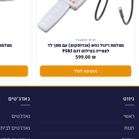
לבית ולמשרד
מצלמת ריגול נחש (אנדוסקופ) עם מסך לד
מצלמת 
לצפייה בצילום דגם PS83
599.00
₪
הוספה לסל
ניווט
גאדג'טים
ראשי
גאדג'טים
חנות
גאדג'טים לבית