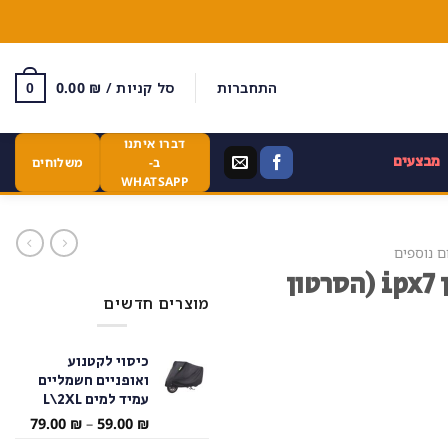
התחברות
סל קניות /
₪
0.00
0
דברו איתנו
מבצעים
ב-
משלוחים
WHATSAPP
ם נוספים
שעון מצלמה עמיד במיים בתקן ipx7 (הסרטון
מוצרים חדשים
כיסוי לקטנוע
ואופניים חשמליים
עמיד למים L\2XL
טווח
79.00
₪
–
59.00
₪
מחירי