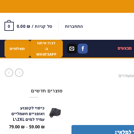
התחברות
סל קניות /
₪
0.00
0
דברו איתנו
מבצעים
ב-
משלוחים
WHATSAPP
מעוררים
מוצרים חדשים
כיסוי לקטנוע
ואופניים חשמליים
עמיד למים L\2XL
טווח
79.00
₪
–
59.00
₪
 למלאי:
מחירי