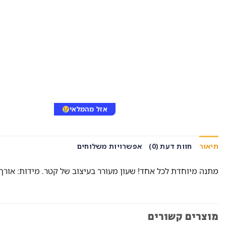
אזל מהמלאי
תיאור
חוות דעת (0)
אפשרויות משלוחים
מתנה מיוחדת לכל אחד! שעון מעורר בעיצוב של קטר. מידות: אורך כ – 17 ס"מ, גובה מכסימלי 11.5 ס"מ.מהווה קישוט מיוחד ומעניין על
מוצרים קשורים