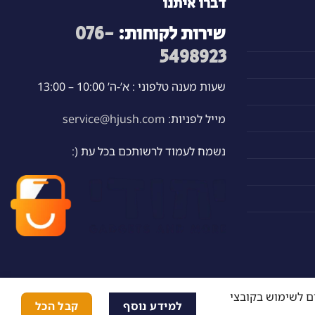
דברו איתנו
שירות לקוחות:
076-
5498923
שעות מענה טלפוני : א’-ה’ 10:00 – 13:00
מייל לפניות:
service@hjush.com
נשמח לעמוד לרשותכם בכל עת (:
ם לשימוש בקובצי
למידע נוסף
קבל הכל