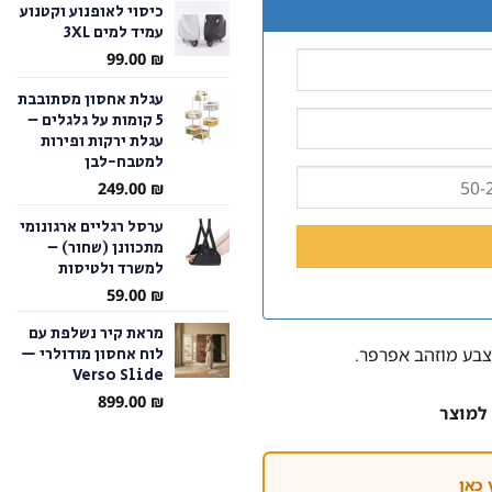
כיסוי לאופנוע וקטנוע
עמיד למים 3XL
עד
99.00
₪
עגלת אחסון מסתובבת
5 קומות על גלגלים –
עגלת ירקות ופירות
למטבח-לבן
249.00
₪
ערסל רגליים ארגונומי
מתכוונן (שחור) –
למשרד ולטיסות
59.00
₪
מראת קיר נשלפת עם
לוח אחסון מודולרי —
בצבע מוזהב אפרפר.
Verso Slide
899.00
₪
למוצר
 כאן