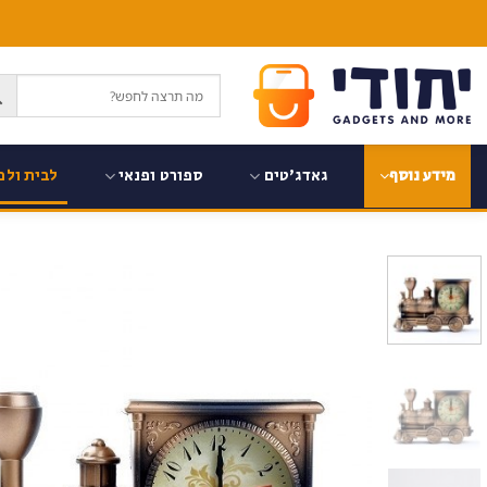
Ski
t
conten
גאדג'טים
ספורט ופנאי
לבית ולמ
מידע נוסף