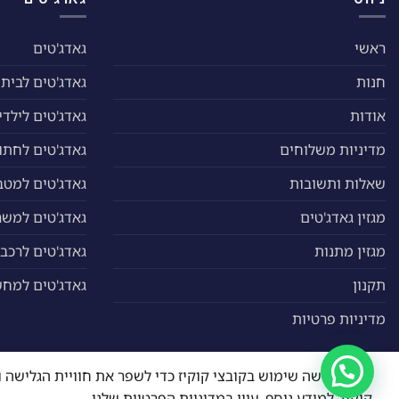
ראשי
גאדג'טים
חנות
גאדג'טים לבית
אודות
גאדג'טים לילדי
מדיניות משלוחים
גאדג'טים לחתול
שאלות ותשובות
גאדג'טים למטב
מגזין גאדג'טים
גאדג'טים למשר
מגזין מתנות
גאדג'טים לרכב
תקנון
גאדג'טים למח
מדיניות פרטיות
האתר עושה שימוש בקובצי קוקיז כדי לשפר את חוויית הגליש
כל הזכויות שמורות 2026 ©
ייחודי גאדג'טים
| מנוהל על ידי
WEmanage - ניהול אתר
קוקיז. למידע נוסף, עיין במדיניות הפרטיות שלנו.