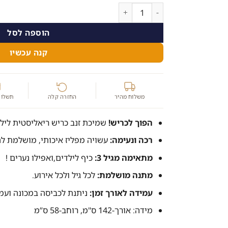
כמות של שמיכת כריש לבישה לילדים - שמיכת זנב כריש רכה ונ
הוספה לסל
קנה עכשיו
משלוח מהיר
החזרה קלה
תשלום
הפוך לכריש!
שמיכת זנב כריש ריאליסטית לילד
רכה ונעימה:
עשויה מפליז איכותי, מושלמת ל
מתאימה מגיל 3:
כיף לילדים,ואפילו נערים !
מתנה מושלמת:
לכל גיל ולכל אירוע.
עמידה לאורך זמן:
ניתנת לכביסה במכונה ועמי
מידה: אורך-142 ס"מ, רוחב-58 ס”מ