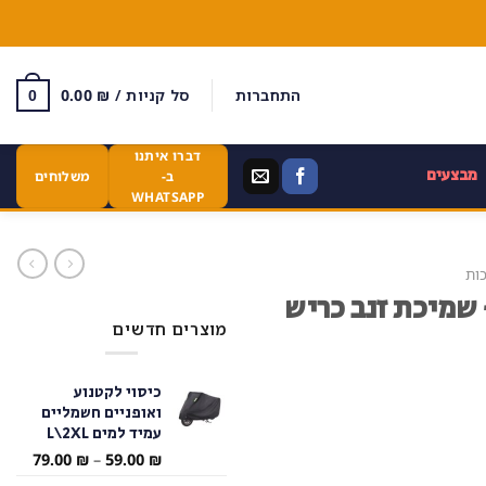
התחברות
סל קניות /
₪
0.00
0
דברו איתנו
מבצעים
ב-
משלוחים
WHATSAPP
כות
שמיכת זנב כריש
מוצרים חדשים
כיסוי לקטנוע
ואופניים חשמליים
עמיד למים L\2XL
טווח
79.00
₪
–
59.00
₪
מחירי