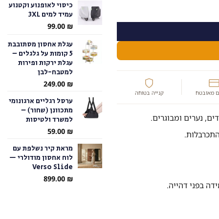
כיסוי לאופנוע וקטנוע
עימה | Blankie Tails
עמיד למים 3XL
עד
99.00
₪
עגלת אחסון מסתובבת
5 קומות על גלגלים –
עגלת ירקות ופירות
למטבח-לבן
249.00
₪
 מאובטח
קנייה בטוחה
ערסל רגליים ארגונומי
מתכוונן (שחור) –
ים, נערים ומבוגרים.
למשרד ולטיסות
59.00
₪
התכרבלות.
מראת קיר נשלפת עם
לוח אחסון מודולרי —
Verso Slide
899.00
₪
דה בפני דהייה.