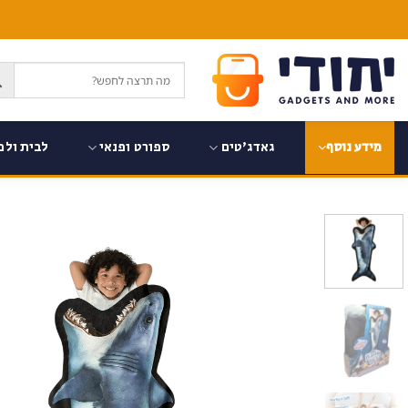
Ski
t
conten
גאדג'טים
ספורט ופנאי
לבית ולמ
מידע נוסף