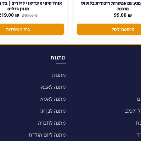
גע עם אפשרות דיבורית בלוטוס
אוהל טיפי אינדיאני לילדים | בד פ
זה
מובנת
מגוון גדלים
יש
המחיר
219.00
₪
99.00
₪
249.00
₪
המקורי
מספר
היה:
סוגים.
249.00 ₪.
הוספה לסל
בחר אפשרויות
ניתן
לבחור
את
האפשרויות
מתנות
בעמוד
המוצר
מתנות
מתנה לאבא
ם
מתנה לאמא
 ולכלב
מתנה לבן זוג
ח
מתנה לחברה
ד
מתנה ליום הולדת