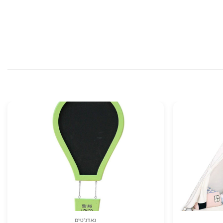
גאדג'טים
למוצר