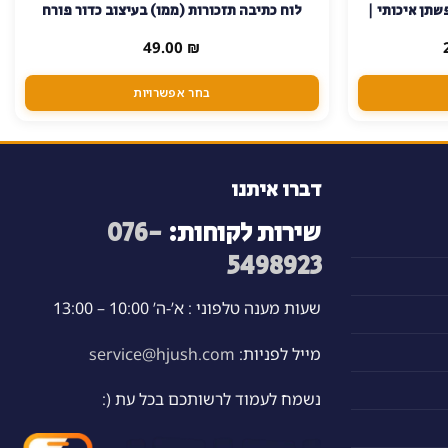
שתן איכותי |
לוח כתיבה תזכורות (ממו) בעיצוב כדור פורח
זה
יש
המחיר
49.00
₪
הנוכחי
מספר
הוא:
סוגים.
219.00 ₪.
בחר אפשרויות
ניתן
לבחור
את
האפשרויות
דברו איתנו
בעמוד
שירות לקוחות:
076-
המוצר
5498923
שעות מענה טלפוני : א’-ה’ 10:00 – 13:00
מייל לפניות:
service@hjush.com
נשמח לעמוד לרשותכם בכל עת (: