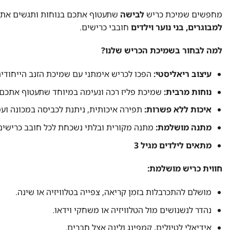
מחפשים שמיכת כריש
לבישה
שתעטוף אתכם בנוחות ותגשים את חלום הכריש
למבוגרים, בני נוער וילדים
חובבי כרישים.
למה לבחור בשמיכת הכריש שלנו?
עיצוב ריאליסטי:
הפכו לכריש אימתני עם שמיכת הזנב הייחודית
נוחות מרבית:
שמיכת פליז רכה ונעימה במיוחד שתעטוף אתכם
איכות ללא פשרות:
תפירה איכותית, ניתנת לכביסה במכונה ועמ
מתנה מושלמת:
מתנה מקורית ובלתי נשכחת לכל חובב כרישים –
מתאים לילדים מגיל 3
חווית כריש מושלמת:
מושלם להתכרבלות בזמן קריאה, צפייה בטלוויזיה או שינה.
נהדר לנשנושים מול הטלוויזיה או משחקי וידאו.
אידיאלי לטיולים, קמפינג ולינה אצל חברים.