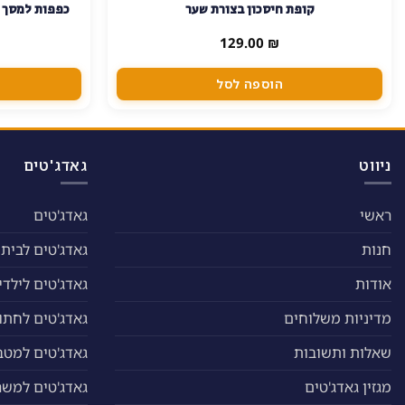
קופת חיסכון בצורת שער
כפפות למסך מ
129.00
₪
הוספה לסל
ניווט
גאדג'טים
ראשי
גאדג'טים
חנות
גאדג'טים לבית
אודות
גאדג'טים לילדי
מדיניות משלוחים
גאדג'טים לחתול
שאלות ותשובות
גאדג'טים למטב
מגזין גאדג'טים
גאדג'טים למשר