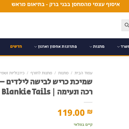
איסוף עצמי מהמחסן בבני ברק - בתיאום מראש
שרד
מתנות
פתרונות אחסון וארגון
חדשים
עמוד הבית
/
מתנות
/
מתנות לחורף
/
כירבוליות ושמי
שמיכת כריש לבישה לילדים – 
רכה ונעימה | Blankie Tails
119.00
₪
קיים במלאי