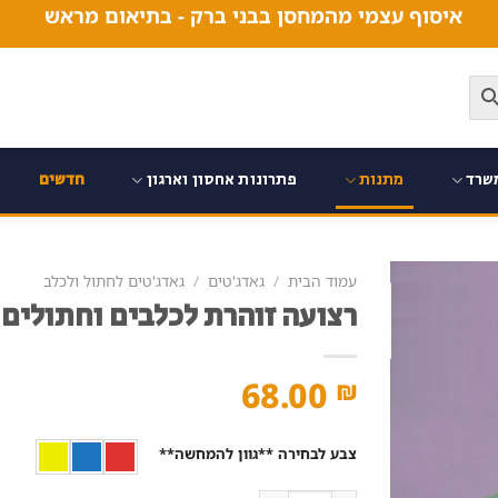
איסוף עצמי מהמחסן בבני ברק - בתיאום מראש
שרד
מתנות
פתרונות אחסון וארגון
חדשים
עמוד הבית
/
גאדג'טים
/
גאדג'טים לחתול ולכלב
רצועה זוהרת לכלבים וחתולים
68.00
₪
צבע לבחירה **גוון להמחשה**