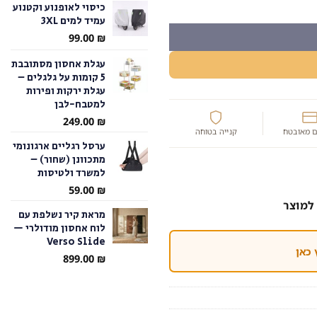
כיסוי לאופנוע וקטנוע
עמיד למים 3XL
עד
99.00
₪
עגלת אחסון מסתובבת
5 קומות על גלגלים –
עגלת ירקות ופירות
למטבח-לבן
249.00
₪
 מאובטח
קנייה בטוחה
ערסל רגליים ארגונומי
מתכוונן (שחור) –
למשרד ולטיסות
59.00
₪
למוצר
מראת קיר נשלפת עם
לוח אחסון מודולרי —
Verso Slide
 כאן
899.00
₪