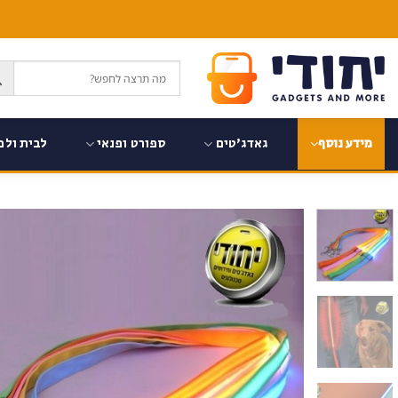
Ski
t
conten
גאדג'טים
ספורט ופנאי
לבית ולמ
מידע נוסף