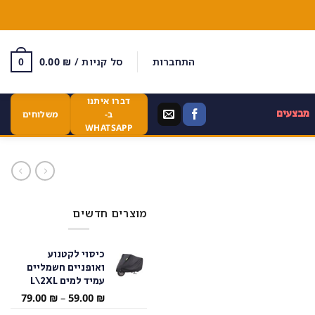
התחברות
סל קניות /
₪
0.00
0
דברו איתנו
מבצעים
ב-
משלוחים
WHATSAPP
מוצרים חדשים
כיסוי לקטנוע
ואופניים חשמליים
עמיד למים L\2XL
טווח
79.00
₪
–
59.00
₪
מחירי