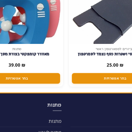
יזרים לסמארטפון ראשי
מתנות
למוצר
י ושטרות כסף נצמד לסמרטפון
מאוורר קומפקטי בצורת מסך ט
זה
יש
39.00
₪
25.00
₪
מספר
סוגים.
בחר אפשרויות
בחר אפשרויות
ניתן
לבחור
את
האפשרויות
מתנות
בעמוד
המוצר
מתנות