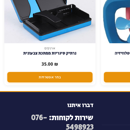
ארנקים
למוצר
לוויזיה
נרתיק סיגריות ממתכת צבעונית
זה
יש
35.00
₪
מספר
סוגים.
בחר אפשרויות
ניתן
לבחור
את
האפשרויות
דברו איתנו
בעמוד
שירות לקוחות:
076-
המוצר
5498923