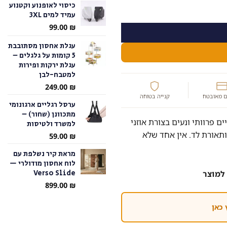
כיסוי לאופנוע וקטנוע
וזניים כולל תאורת לד צבעונית
עמיד למים 3XL
עד
99.00
₪
עגלת אחסון מסתובבת
5 קומות על גלגלים –
עגלת ירקות ופירות
למטבח-לבן
249.00
₪
 מאובטח
קנייה בטוחה
ערסל רגליים ארגונומי
מתכוונן (שחור) –
ם פרוותי ונעים בצורת אוזני
למשרד ולטיסות
ותאורת לד. אין אחד שלא
59.00
₪
מראת קיר נשלפת עם
לוח אחסון מודולרי —
Verso Slide
למוצר
899.00
₪
 כאן