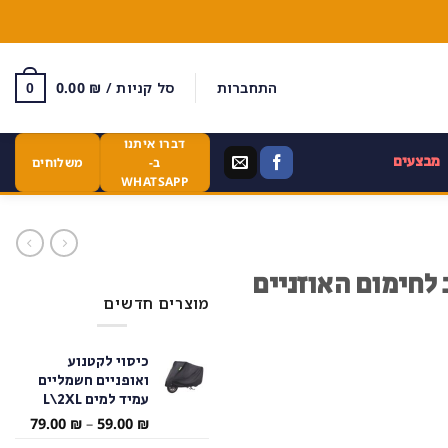
התחברות
סל קניות /
₪
0.00
0
דברו איתנו
מבצעים
ב-
משלוחים
WHATSAPP
 לחימום האוזניים
מוצרים חדשים
כיסוי לקטנוע
ואופניים חשמליים
עמיד למים L\2XL
טווח
79.00
₪
–
59.00
₪
מחירי