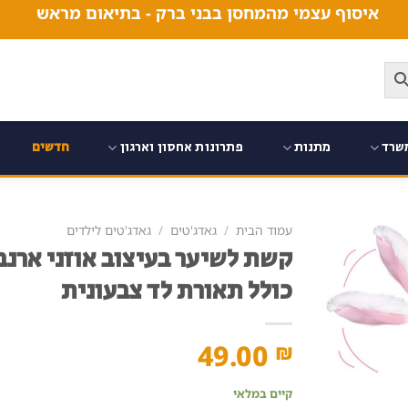
איסוף עצמי מהמחסן בבני ברק - בתיאום מראש
שרד
מתנות
פתרונות אחסון וארגון
חדשים
עמוד הבית
/
גאדג'טים
/
גאדג'טים לילדים
קשת לשיער בעיצוב אוזני ארנב
כולל תאורת לד צבעונית
49.00
₪
קיים במלאי