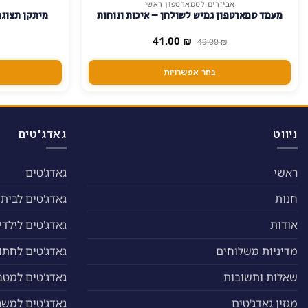
אביזרים לסמארטפון ראשי
למוצר
מעמד סמארטפון גמיש לשולחן – איכות ונוחות
מיתקן תצוגה
זה
יש
המחיר
המחיר
41.00
₪
49.00
₪
המקורי
הנוכחי
מספר
היה:
הוא:
סוגים.
41.00 ₪.
49.00 ₪.
בחר אפשרויות
ניתן
לבחור
את
האפשרויות
ניווט
גאדג'טים
בעמוד
המוצר
ראשי
גאדג'טים
חנות
גאדג'טים לבית
אודות
גאדג'טים לילדי
מדיניות משלוחים
גאדג'טים לחתול
שאלות ותשובות
גאדג'טים למטב
מגזין גאדג'טים
גאדג'טים למשר