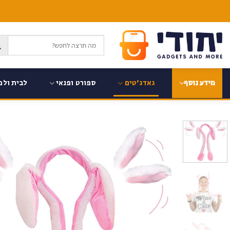
Ski
t
conten
גאדג'טים
ספורט ופנאי
לבית ולמ
מידע נוסף