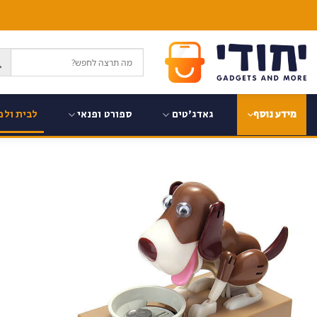
Ski
t
conten
גאדג'טים
ספורט ופנאי
לבית ולמ
מידע נוסף