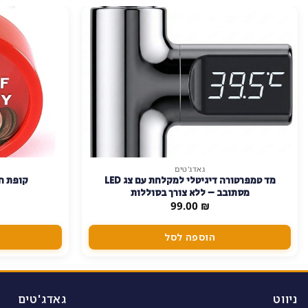
גאדג'טים
מד טמפרטורה דיגיטלי למקלחת עם צג LED
קופת חי
מסתובב – ללא צורך בסוללות
99.00
₪
הוספה לסל
ניווט
גאדג'טים