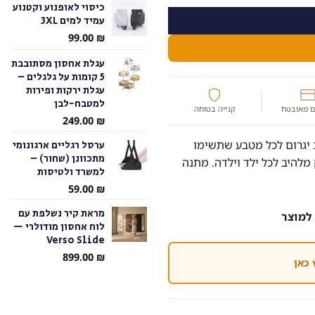
כיסוי לאופנוע וקטנוע
עמיד למים 3XL
עד
99.00
₪
עגלת אחסון מסתובבת
5 קומות על גלגלים –
עגלת ירקות ופירות
למטבח-לבן
 מאובטח
קנייה בטוחה
249.00
₪
ב יגרום לכל מטבע שתשימו
ערסל רגליים ארגונומי
מתכוונן (שחור) –
מלהיב לכל ילד וילדה. מתנה
למשרד ולטיסות
59.00
₪
מראת קיר נשלפת עם
למוצר
לוח אחסון מודולרי —
Verso Slide
899.00
₪
 כאן