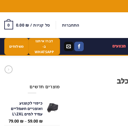
התחברות
סל קניות /
₪
0.00
0
דברו איתנו
מבצעים
ב-
משלוחים
WHATSAPP
כלב
מוצרים חדשים
כיסוי לקטנוע
ואופניים חשמליים
עמיד למים L\2XL
טווח
79.00
₪
–
59.00
₪
מחירי