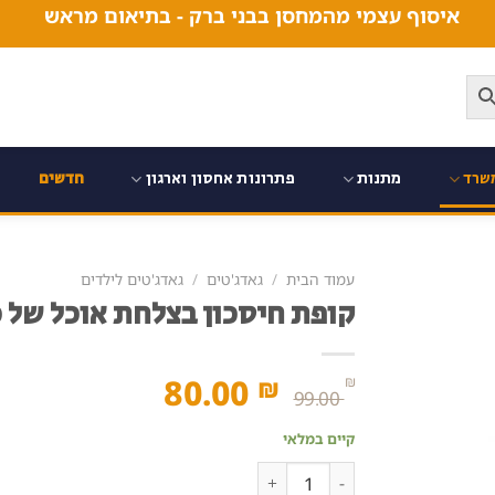
איסוף עצמי מהמחסן בבני ברק - בתיאום מראש
שרד
מתנות
פתרונות אחסון וארגון
חדשים
עמוד הבית
/
גאדג'טים
/
גאדג'טים לילדים
קופת חיסכון בצלחת אוכל של 
המחיר
המחיר
80.00
₪
₪
99.00
המקורי
הנוכחי
קיים במלאי
היה:
הוא:
כמות של קופת חיסכון בצלחת אוכל של כלב