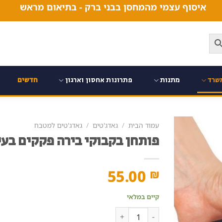
איסוף עצמי מהמחסן בבני ברק - בתיאום מראש
שרד
מתנות
פתרונות אחסון וארגון
חדשים
עמוד הבית
/
גאדג'טים
/
גאדג'טים למטבח
פותחן בקבוקי בירה פקקים בעי
55.00
₪
קיים במלאי
כמות של פותחן בקבוקי בירה פקקים בעיצוב סכין