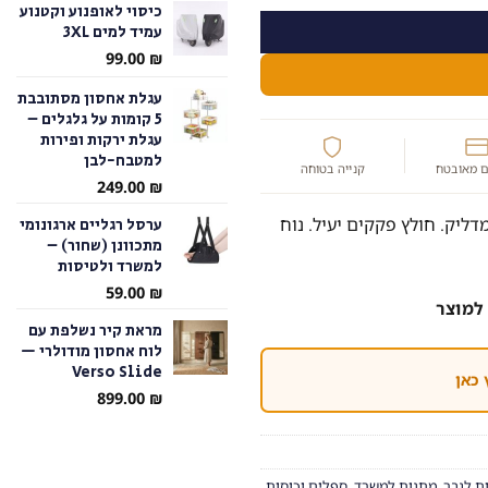
כיסוי לאופנוע וקטנוע
עמיד למים 3XL
עד
99.00
₪
עגלת אחסון מסתובבת
5 קומות על גלגלים –
עגלת ירקות ופירות
למטבח-לבן
 מאובטח
קנייה בטוחה
249.00
₪
דליק. חולץ פקקים יעיל. נוח
ערסל רגליים ארגונומי
מתכוונן (שחור) –
למשרד ולטיסות
59.00
₪
למוצר
מראת קיר נשלפת עם
לוח אחסון מודולרי —
Verso Slide
 כאן
899.00
₪
ת לגבר
,
מתנות למשרד
,
ספלים וכוסות