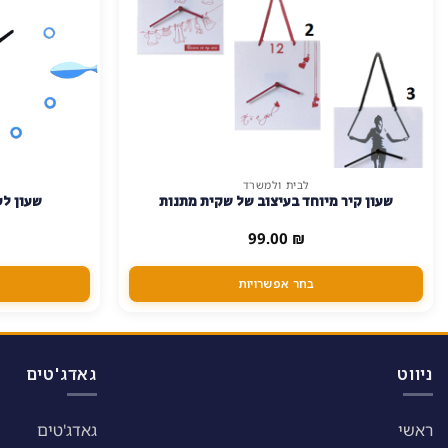
לבית ולמשרד
למוצר
שעון קיר מיוחד בעיצוב של שקית מתנות
שעון לע
זה
יש
99.00
₪
מספר
סוגים.
בחר אפשרויות
ניתן
לבחור
את
האפשרויות
ניווט
גאדג'טים
בעמוד
המוצר
ראשי
גאדג'טים