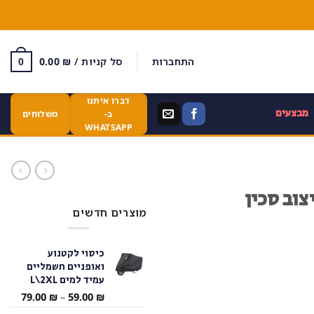
התחברות
סל קניות /
₪
0.00
0
דברו איתנו
מבצעים
ב-
משלוחים
WHATSAPP
צוב סכין
מוצרים חדשים
כיסוי לקטנוע
ואופניים חשמליים
עמיד למים L\2XL
טווח
79.00
₪
–
59.00
₪
מחירי