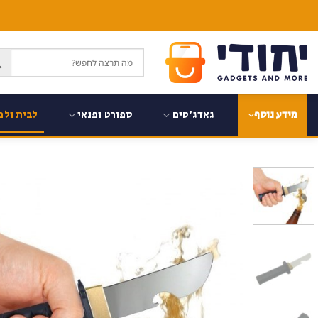
Ski
t
conten
גאדג'טים
ספורט ופנאי
לבית ולמ
מידע נוסף