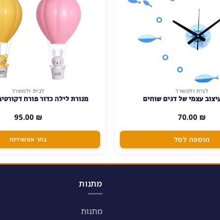
לבית ולמשרד
לבית ולמשרד
למוצר
יצוב עצמי של דגים שוחים
מנורת לילה כדור פורח דקורטיב
זה
יש
95.00
₪
70.00
₪
מספר
סוגים.
הוספה לסל
בחר אפשרויות
ניתן
לבחור
את
האפשרויות
מתנות
בעמוד
המוצר
מתנות