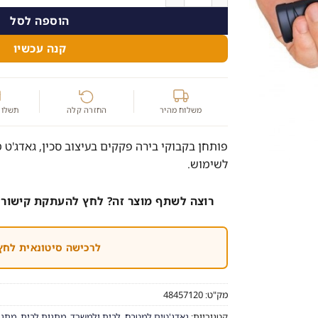
הוספה לסל
קנה עכשיו
משלוח מהיר
החזרה קלה
תשלום
פותחן בקבוקי בירה פקקים בעיצוב סכין, גאדג'ט מ
לשימוש.
רוצה לשתף מוצר זה? לחץ להעתקת קישור 
לרכישה סיטונאית לחץ
מק"ט:
48457120
קטגוריות:
גאדג'טים למטבח
,
לבית ולמשרד
,
מתנות לבית
,
מתנו