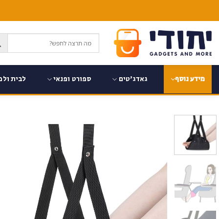
Ski
t
conten
גאדג'טים
ספורט ופנאי
לבית ולמ
מידע נוסף