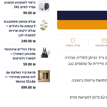
כיסוי לאופנוע וקטנוע
למשרד ולטיסות
עמיד למים 3XL
עד
99.00
₪
עגלת אחסון מסתובבת
5 קומות על גלגלים –
עגלת ירקות ופירות
למטבח-לבן
249.00
₪
 מאובטח
קנייה בטוחה
ערסל רגליים ארגונומי
מתכוונן (שחור) –
 נייד הניתן לתלייה מהירה
למשרד ולטיסות
מיידית על עומסים בגב
59.00
₪
מראת קיר נשלפת עם
לוח אחסון מודולרי —
חושת עייפות בישיבה
Verso Slide
899.00
₪
רצועה בעלת גובה מתכוונן (62-85.8 ס"מ) למציאת זווית