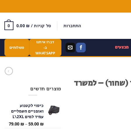
התחברות
סל קניות /
₪
0.00
0
דברו איתנו
מבצעים
ב-
משלוחים
WHATSAPP
ן (שחור) – למשרד
מוצרים חדשים
כיסוי לקטנוע
ואופניים חשמליים
עמיד למים L\2XL
טווח
79.00
₪
–
59.00
₪
מחירי