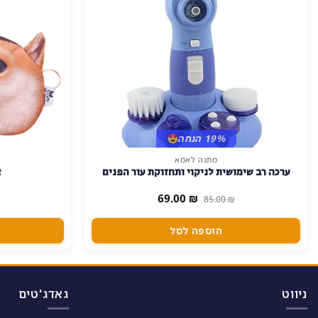
19% הנחה
מתנה לאמא
ערכה רב שימושית לניקוי ותחזוקת עור הפנים
א
המחיר
המחיר
69.00
₪
85.00
₪
המקורי
הנוכחי
היה:
הוא:
69.00 ₪.
85.00 ₪.
הוספה לסל
ניווט
גאדג'טים