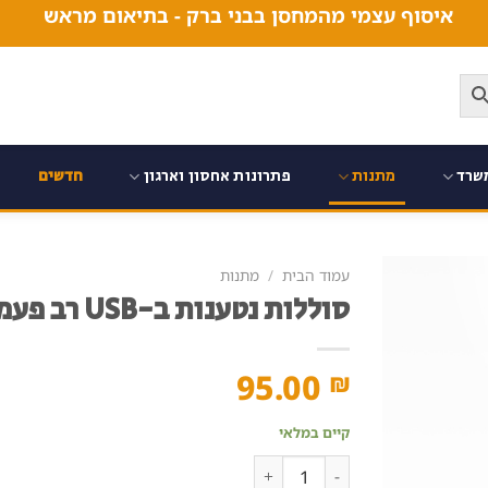
איסוף עצמי מהמחסן בבני ברק - בתיאום מראש
שרד
מתנות
פתרונות אחסון וארגון
חדשים
עמוד הבית
/
מתנות
סוללות נטענות ב-USB רב פעמיות AA
95.00
₪
קיים במלאי
כמות של סוללות נטענות ב-USB רב פעמיות AA