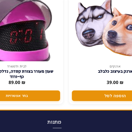
ארנקים
לבית ולמשרד
למוצר
רנק בעיצוב כלבלב
שעון מעורר בצורת קסדה, נדלק
זה
כף-ורוד
יש
89.00
₪
39.00
₪
מספר
סוגים.
הוספה לסל
בחר אפשרויות
ניתן
לבחור
את
האפשרויות
מתנות
בעמוד