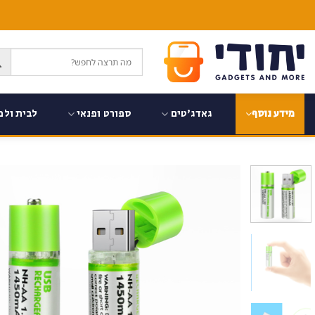
Ski
t
conten
גאדג'טים
ספורט ופנאי
לבית ולמ
מידע נוסף