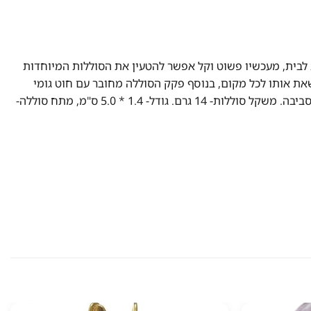
ת לבית, מעכשיו פשוט וקל אפשר להטעין את הסוללות המיוחדות
יתן לשאת אותו לכל מקום, בנוסף פקק הסוללה מחובר עם חוט גומי
אשר מונע מהפקק ללכת לאיבוד. פיתרון חכם חסכוני ויעיל לתפעול כל מכשירי החשמל בבית, גם חוסך כסף וגם עוזר לשמור על איכות הסביבה. משקל סוללות- 14 גרם. גודל- 1.4 * 5.0 ס"מ, מתח סוללה-