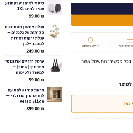
כיסוי לאופנוע וקטנוע
עמיד למים 3XL
עד
99.00
₪
עגלת אחסון מסתובבת
5 קומות על גלגלים –
עגלת ירקות ופירות
למטבח-לבן
 מאובטח
קנייה בטוחה
249.00
₪
ת באמצעות חיבור USB לשימוש בכל מכשירי החשמל אשר
ערסל רגליים ארגונומי
מתכוונן (שחור) –
למשרד ולטיסות
59.00
₪
למוצר
מראת קיר נשלפת עם
לוח אחסון מודולרי —
Verso Slide
 כאן
899.00
₪