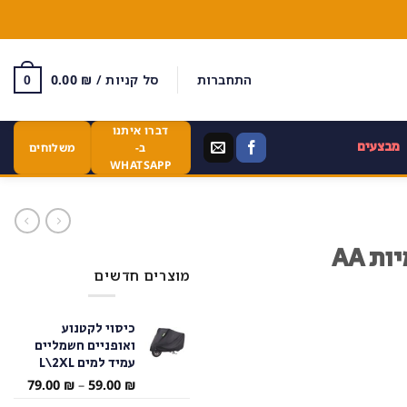
התחברות
סל קניות /
₪
0.00
0
דברו איתנו
מבצעים
ב-
משלוחים
WHATSAPP
מוצרים חדשים
כיסוי לקטנוע
ואופניים חשמליים
עמיד למים L\2XL
טווח
79.00
₪
–
59.00
₪
מחירי