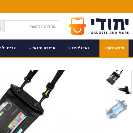
Ski
t
conten
גאדג'טים
ספורט ופנאי
לבית ולמ
מידע נוסף