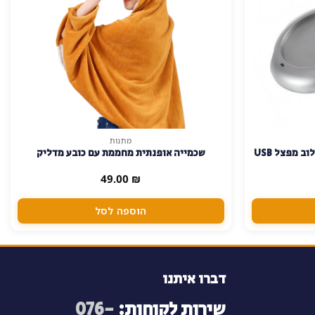
מתנות
שומר טמפרטורת כוס קפה/תה בשילוב מפצל USB
שכמייה אופנתית מחממת עם כובע מדליק
49.00
₪
הוספה לסל
דברו איתנו
שירות לקוחות:
076-