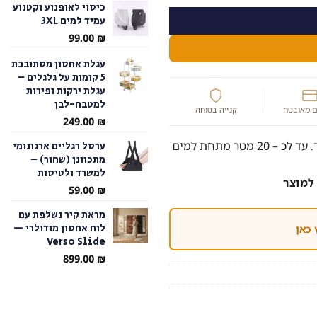
כיסוי לאופנוע וקטנוע
עמיד למים 3XL
עד
99.00
₪
עגלת אחסון מסתובבת
5 קומות על גלגלים –
עגלת ירקות ופירות
למטבח-לבן
 מאובטח
קנייה בטוחה
249.00
₪
טר מתחת למים
ערסל רגליים ארגונומי
מתכוונן (שחור) –
למשרד ולטיסות
למוצר
59.00
₪
מראת קיר נשלפת עם
לוח אחסון מודולרי —
 כאן
Verso Slide
899.00
₪