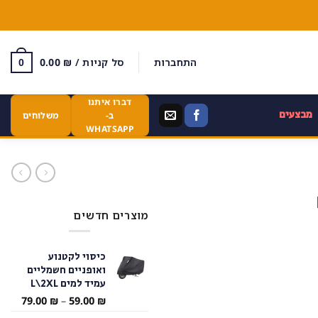
התחברות
סל קניות /
₪
0.00
0
דברו איתנו
מבצעים
ב-
משלוחים
WHATSAPP
מוצרים חדשים
כיסוי לקטנוע
ואופניים חשמליים
עמיד למים L\2XL
טווח
79.00
₪
–
59.00
₪
מחירי