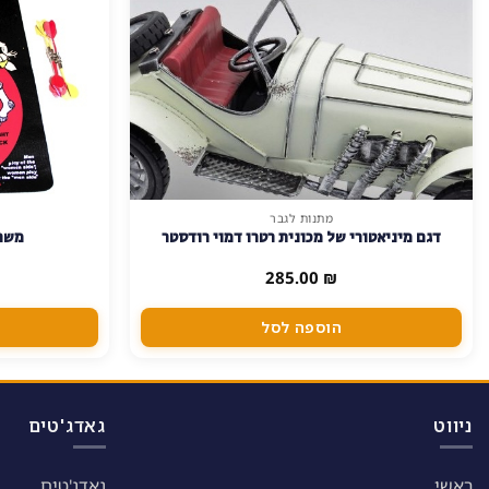
מתנות לגבר
דגם מיניאטורי של מכונית רטרו דמוי רודסטר
משח
285.00
₪
הוספה לסל
ניווט
גאדג'טים
ראשי
גאדג'טים