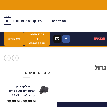
התחברות
סל קניות /
₪
0.00
0
דברו איתנו
מבצעים
ב-
משלוחים
WHATSAPP
דול
מוצרים חדשים
כיסוי לקטנוע
ואופניים חשמליים
עמיד למים L\2XL
טווח
79.00
₪
–
59.00
₪
מחירי