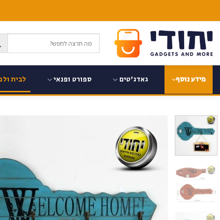
Ski
t
conten
גאדג'טים
ספורט ופנאי
לבית ולמ
מידע נוסף