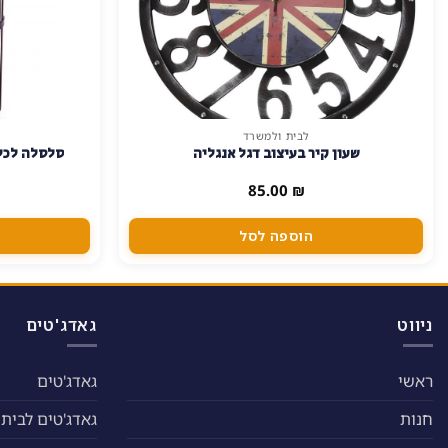
לבית ולמשרד
שעון קיר בעיצוב דגל אנגליה
סלסלה לכל 
85.00
₪
הוספה לסל
ניווט
גאדג'טים
ראשי
גאדג'טים
חנות
גאדג'טים לבית