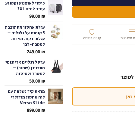
כיסוי לאופנוע וקטנוע
עמיד למים 3XL
עד
99.00
₪
עגלת אחסון מסתובבת
5 קומות על גלגלים –
עגלת ירקות ופירות
 מאובטח
קנייה בטוחה
למטבח-לבן
249.00
₪
ערסל רגליים ארגונומי
מתכוונן (שחור) –
למשרד ולטיסות
למוצר
59.00
₪
מראת קיר נשלפת עם
 כאן
לוח אחסון מודולרי —
Verso Slide
899.00
₪