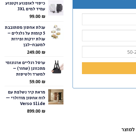
כיסוי לאופנוע וקטנוע
עמיד למים 3XL
עד
99.00
₪
עגלת אחסון מסתובבת
5 קומות על גלגלים –
עגלת ירקות ופירות
למטבח-לבן
249.00
₪
ערסל רגליים ארגונומי
מתכוונן (שחור) –
למשרד ולטיסות
59.00
₪
מראת קיר נשלפת עם
לוח אחסון מודולרי —
Verso Slide
899.00
₪
למוצר