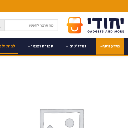
Ski
t
conten
גאדג'טים
ספורט ופנאי
לבית ולמ
מידע נוסף