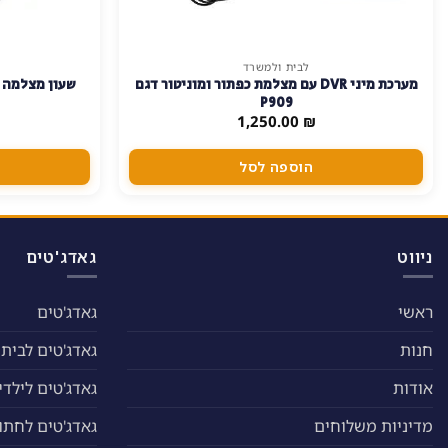
לבית ולמשרד
מערכת מיני DVR עם מצלמת כפתור ומוניטור דגם
P909
1,250.00
₪
הוספה לסל
ניווט
גאדג'טים
ראשי
גאדג'טים
חנות
גאדג'טים לבית
אודות
גאדג'טים לילדי
מדיניות משלוחים
גאדג'טים לחתול