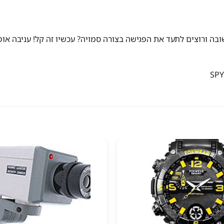
בה ורוצים לתעד את הפגישה בצורה סמויה? עכשיו זה קל! עניבה א