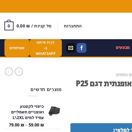
התחברות
סל קניות /
₪
0.00
0
דברו איתנו
מבצעים
ב-
משלוחים
WHATSAPP
ם נוספים
נתית דגם P25
מוצרים חדשים
כיסוי לקטנוע
ואופניים חשמליים
עמיד למים L\2XL
טווח
79.00
₪
–
59.00
₪
 למלאי:
מחירי