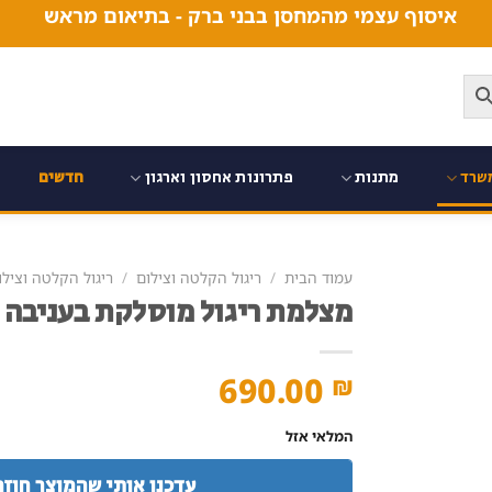
איסוף עצמי מהמחסן בבני ברק - בתיאום מראש
שרד
מתנות
פתרונות אחסון וארגון
חדשים
עמוד הבית
/
ריגול הקלטה וצילום
/
ריגול הקלטה וצילו
מצלמת ריגול מוסלקת בעניבה אופ
690.00
₪
המלאי אזל
עדכנו אותי שהמוצר חוזר