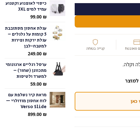
כיסוי לאופנוע וקטנוע
עמיד למים 3XL
עד
99.00
₪
עגלת אחסון מסתובבת
5 קומות על גלגלים –
עגלת ירקות ופירות
למטבח-לבן
 מאובטח
קנייה בטוחה
249.00
₪
ערסל רגליים ארגונומי
מתכוונן (שחור) –
למשרד ולטיסות
למוצר
59.00
₪
מראת קיר נשלפת עם
לוח אחסון מודולרי —
 כאן
Verso Slide
899.00
₪