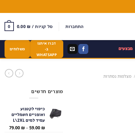
התחברות
סל קניות /
₪
0.00
0
דברו איתנו
מבצעים
ב-
משלוחים
WHATSAPP
מצלמות נסתרות
מוצרים חדשים
כיסוי לקטנוע
ואופניים חשמליים
עמיד למים L\2XL
טווח
79.00
₪
–
59.00
₪
מחירי