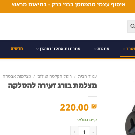
איסוף עצמי מהמחסן בבני ברק - בתיאום מראש
שרד
מתנות
פתרונות אחסון וארגון
חדשים
עמוד הבית
/
ריגול הקלטה וצילום
/
מצלמות אבטחה
/
מצלמת בורג זעירה להסלקה
220.00
₪
קיים במלאי
כמות של מצלמת בורג זעירה להסלקה