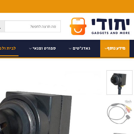
Ski
t
conten
גאדג'טים
ספורט ופנאי
לבית ולמ
מידע נוסף