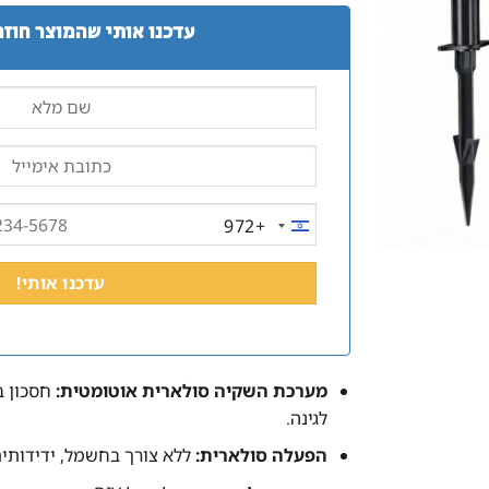
היה:
הוא:
עדכנו אותי שהמוצר חוזר
339.00 ₪.
399.00 ₪.
+972
ISRAEL
+972
מערכת השקיה סולארית אוטומטית:
חסכון ב
לגינה.
הפעלה סולארית:
ללא צורך בחשמל, ידידותית