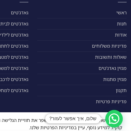
בעמוד
המוצר
ראשי
גאדג'טים
חנות
גאדג'טים לבית
אודות
גאדג'טים לילדי
מדיניות משלוחים
גאדג'טים לחתול
שאלות ותשובות
גאדג'טים למטב
מגזין גאדג'טים
גאדג'טים למשר
מגזין מתנות
גאדג'טים לרכב
תקנון
גאדג'טים למח
מדיניות פרטיות
שלום, איך אפשר לעזור?
האתר עושה שימוש בקובצי קוקיז כדי לשפר את חוויית הגליש
כל הזכויות שמורות 2026 ©
ייחודי גאדג'טים
| מנוהל על ידי
WEmanage - ניהול אתר
קוקיז. למידע נוסף, עיין במדיניות הפרטיות שלנו.