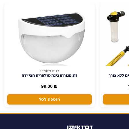
לבית ולמשרד
ם ללא צורך
זוג מנורות גינה סולארית חצי ירח
המחיר
99.00
₪
הנוכחי
הוא:
104.00 ₪.
הוספה לסל
דברו איתנו