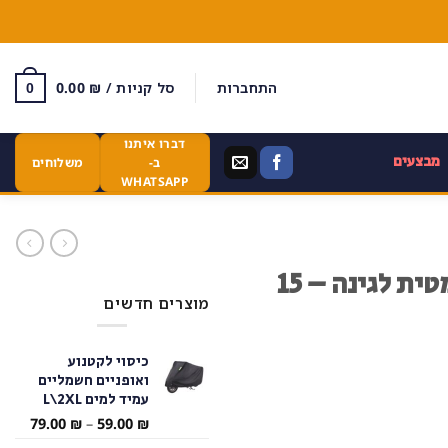
התחברות
סל קניות /
₪
0.00
0
דברו איתנו
מבצעים
ב-
משלוחים
WHATSAPP
מערכת השקיה סולארית אוטומטית לגינה – 15
מוצרים חדשים
כיסוי לקטנוע
ואופניים חשמליים
עמיד למים L\2XL
טווח
79.00
₪
–
59.00
₪
מחירי