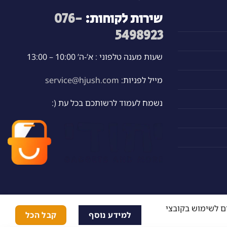
שירות לקוחות:
076-
5498923
שעות מענה טלפוני : א’-ה’ 10:00 – 13:00
מייל לפניות:
service@hjush.com
נשמח לעמוד לרשותכם בכל עת (:
ם לשימוש בקובצי
למידע נוסף
קבל הכל