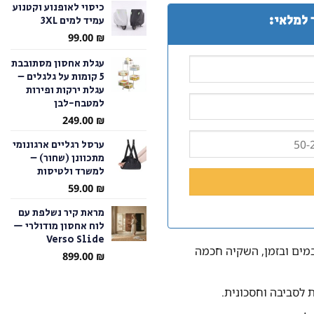
כיסוי לאופנוע וקטנוע
 למלאי:
עמיד למים 3XL
עד
99.00
₪
עגלת אחסון מסתובבת
5 קומות על גלגלים –
עגלת ירקות ופירות
למטבח-לבן
249.00
₪
ערסל רגליים ארגונומי
מתכוונן (שחור) –
למשרד ולטיסות
59.00
₪
מראת קיר נשלפת עם
לוח אחסון מודולרי —
Verso Slide
מים ובזמן, השקיה חכמה
899.00
₪
 לסביבה וחסכונית.