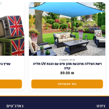
לבית ולמשרד
למוצר
רשת הצללה מרובעת מוגן מים עם הגנת UV תליה
עציץ בע
זה
קלה
יש
89.00
₪
מספר
סוגים.
בחר אפשרויות
ניתן
לבחור
את
האפשרויות
ניווט
גאדג'טים