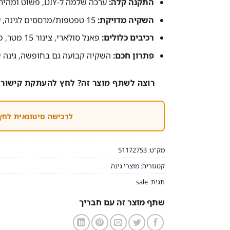
התקנה קלה:
ערכה שלמה ל-DIY, פשוט ומהיר להרכבה.
השקיה מדויקת:
15 טפטפות/מרססים לגינה, עציצים ומרפסות.
רכיבים כלולים:
פאנל סולארי, צינור 15 מטר, פילטר, כבל טעינה.
פתרון חכם:
השקיה קבועה גם בחופשה, גינה י
רוצה לשתף מוצר זה? לחץ להעתקת קישור 
לרכישה סיטונאית לחץ
מק"ט:
51172753
קטגוריה:
מוצרי גינה
תגית:
sale
שתף מוצר זה עם חבריך