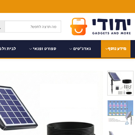
Ski
t
conten
גאדג'טים
ספורט ופנאי
לבית ולמ
מידע נוסף