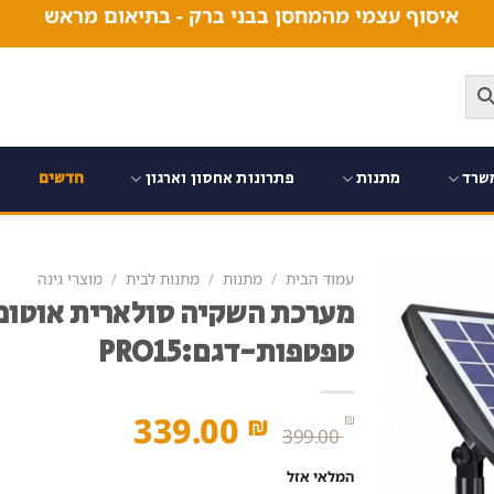
איסוף עצמי מהמחסן בבני ברק - בתיאום מראש
שרד
מתנות
פתרונות אחסון וארגון
חדשים
עמוד הבית
/
מתנות
/
מתנות לבית
/
מוצרי גינה
טפטפות-דגם:PRO15
המחיר
המחיר
339.00
₪
₪
399.00
המקורי
הנוכחי
המלאי אזל