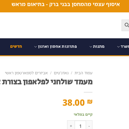
איסוף עצמי מהמחסן בבני ברק - בתיאום מראש
שרד
מתנות
פתרונות אחסון וארגון
חדשים
עמוד הבית
/
גאדג'טים
/
אביזרים לסמארטפון ראשי
מעמד שולחני לפלאפון בצורת 
38.00
₪
קיים במלאי
כמות של מעמד שולחני לפלאפון בצורת אקדח