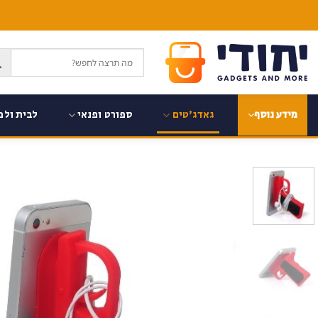
Ski
t
conten
גאדג'טים
ספורט ופנאי
לבית ולמ
מידע נוסף