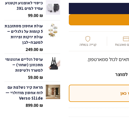
כיסוי לאופנוע וקטנוע
עמיד למים 3XL
עד
99.00
₪
עגלת אחסון מסתובבת
5 קומות על גלגלים –
עגלת ירקות ופירות
למטבח-לבן
 מאובטח
קנייה בטוחה
249.00
₪
אים לכול סמארטפון.
ערסל רגליים ארגונומי
מתכוונן (שחור) –
למשרד ולטיסות
למוצר
59.00
₪
מראת קיר נשלפת עם
לוח אחסון מודולרי —
 כאן
Verso Slide
899.00
₪