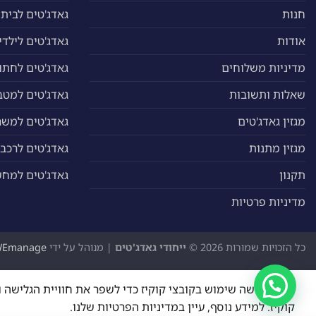
חנות
גאדג'טים לבית
אודות
גאדג'טים לילדי
מדיניות משלוחים
גאדג'טים לחתול
שאלות ותשובות
גאדג'טים למטב
מגזין גאדג'טים
גאדג'טים למשר
מגזין מתנות
גאדג'טים לרכב
תקנון
גאדג'טים למח
מדיניות פרטיות
כל הזכויות שמורות 2026 ©
ייחודי גאדג'טים
| מנוהל על ידי
WEmanage - ניהול אתר
האתר עושה שימוש בקובצי קוקיז כדי לשפר את חוויית הגליש
קוקיז. למידע נוסף, עיין במדיניות הפרטיות שלנו.