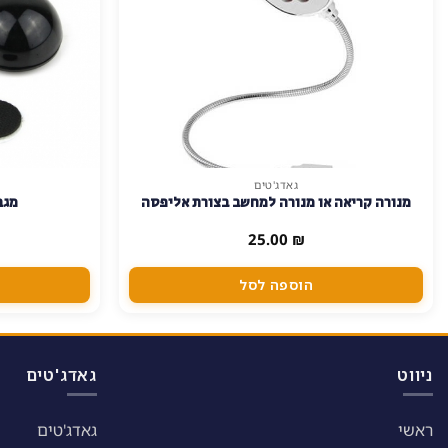
גאדג'טים
מנורה קריאה או מנורה למחשב בצורת אליפסה
מגב
25.00
₪
הוספה לסל
ניווט
גאדג'טים
ראשי
גאדג'טים