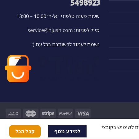
5498923
שעות מענה טלפוני : א’-ה’ 10:00 – 13:00
מייל לפניות:
service@hjush.com
נשמח לעמוד לרשותכם בכל עת (:
ם לשימוש בקובצי
למידע נוסף
קבל הכל