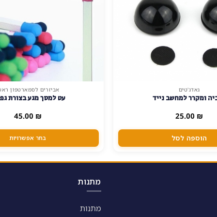
גאדג'טים
אביזרים לסמארטפון ראש
למוצר
יה ומקרר למחשב נייד
עט למסך מגע בצורת גפ
זה
יש
45.00
₪
25.00
₪
מספר
סוגים.
הוספה לסל
בחר אפשרויות
ניתן
לבחור
את
האפשרויות
מתנות
בעמוד
המוצר
מתנות