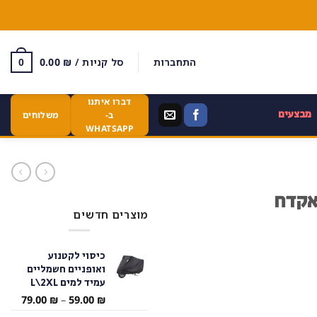
התחברות
סל קניות /
₪
0.00
0
דברו איתנו
מבצעים
ב-
משלוחים
WHATSAPP
אקדח
מוצרים חדשים
כיסוי לקטנוע
ואופניים חשמליים
עמיד למים L\2XL
טווח
79.00
₪
–
59.00
₪
מחירי