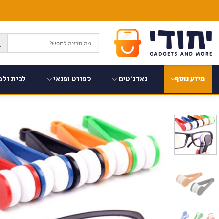
Ski
t
conten
גאדג'טים
ספורט ופנאי
לבית ולמ
מידע נוסף