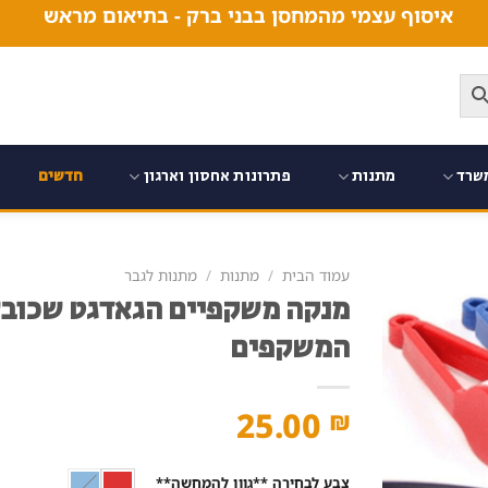
איסוף עצמי מהמחסן בבני ברק - בתיאום מראש
שרד
מתנות
פתרונות אחסון וארגון
חדשים
עמוד הבית
/
מתנות
/
מתנות לגבר
מנקה משקפיים הגאדגט שכובש
המשקפים
25.00
₪
צבע לבחירה **גוון להמחשה**