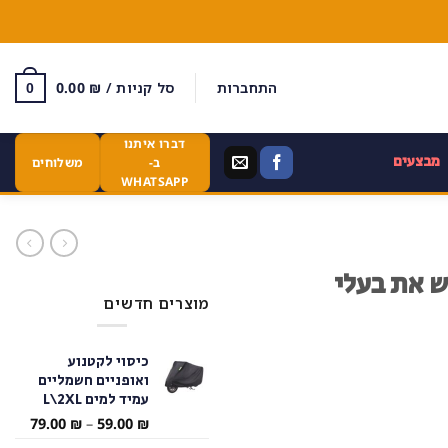
התחברות
סל קניות /
₪
0.00
0
דברו איתנו
מבצעים
ב-
משלוחים
WHATSAPP
 את בעלי
מוצרים חדשים
כיסוי לקטנוע
ואופניים חשמליים
עמיד למים L\2XL
טווח
79.00
₪
–
59.00
₪
מחירי