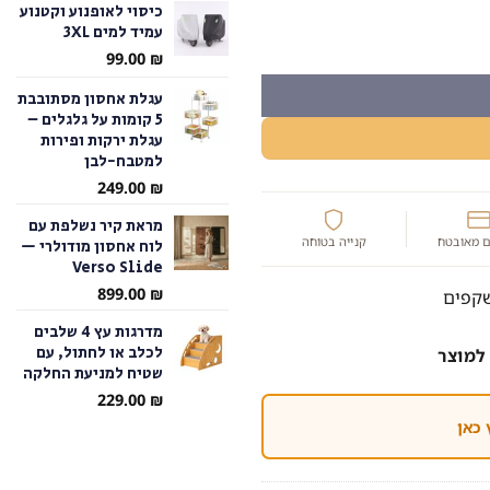
כיסוי לאופנוע וקטנוע
עמיד למים 3XL
עד
המשקפים
99.00
₪
עגלת אחסון מסתובבת
5 קומות על גלגלים –
עגלת ירקות ופירות
למטבח-לבן
249.00
₪
מראת קיר נשלפת עם
 מאובטח
קנייה בטוחה
לוח אחסון מודולרי —
Verso Slide
899.00
₪
שקפים
מדרגות עץ 4 שלבים
לכלב או לחתול, עם
למוצר
שטיח למניעת החלקה
229.00
₪
 כאן