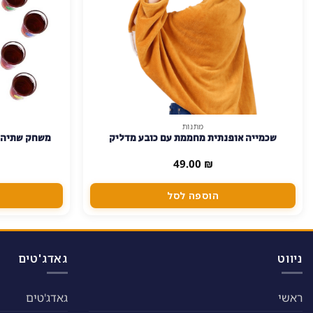
מתנות
שכמייה אופנתית מחממת עם כובע מדליק
משחק שתיה פ
49.00
₪
הוספה לסל
ניווט
גאדג'טים
ראשי
גאדג'טים