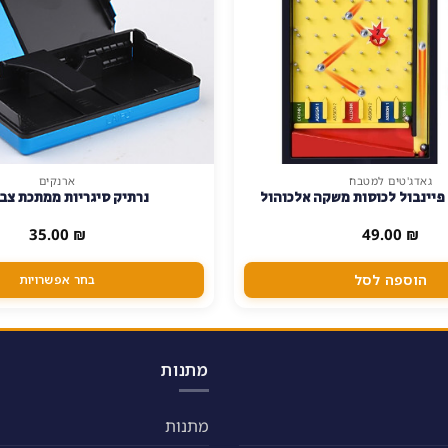
גאדג'טים למטבח
ארנקים
למוצר
יינבול לכוסות משקה אלכוהול
נרתיק סיגריות ממתכת צב
זה
יש
35.00
₪
49.00
₪
מספר
סוגים.
הוספה לסל
בחר אפשרויות
ניתן
לבחור
את
האפשרויות
מתנות
בעמוד
המוצר
מתנות