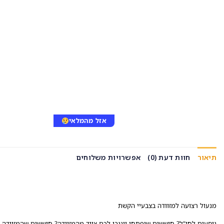
אזל מהמלאי
תיאור
חוות דעת (0)
אפשרויות משלוחים
מנעול רצועה למזוודה בצבעיי הקשת
נוסעים לחו"ל? חוששים שיפתחו ויגנבו לכם ציוד מהמזוודה? חוששים שהמזוודה