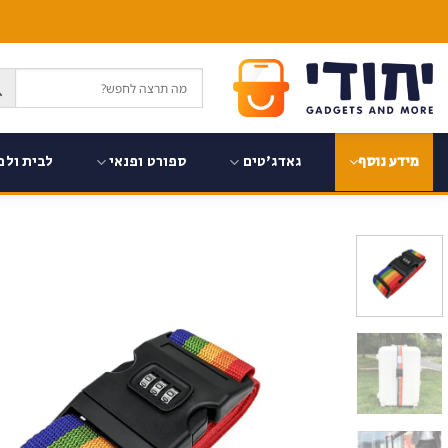
Ski
t
conten
גאדג'טים
ספורט ופנאי
לבית ולמ
מידע נוסף