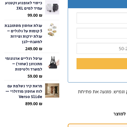
כיסוי לאופנוע וקטנוע
עמיד למים 3XL
עד
99.00
₪
עגלת אחסון מסתובבת
5 קומות על גלגלים –
עגלת ירקות ופירות
למטבח-לבן
249.00
₪
ערסל רגליים ארגונומי
מתכוונן (שחור) –
למשרד ולטיסות
59.00
₪
מראת קיר נשלפת עם
לוח אחסון מודולרי —
 וגמיש. מונעה את פתיחת
Verso Slide
899.00
₪
למוצר