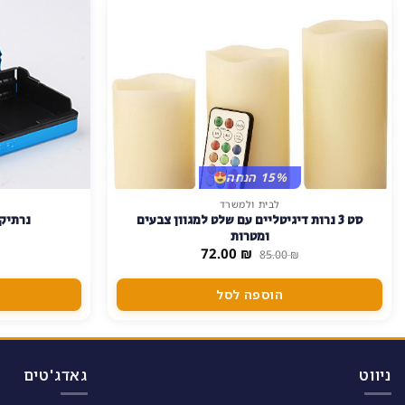
15% הנחה
לבית ולמשרד
למוצר
סט 3 נרות דיגיטליים עם שלט למגוון צבעים
נרתיק 
זה
ומטרות
יש
המחיר
המחיר
72.00
₪
85.00
₪
המקורי
הנוכחי
מספר
היה:
הוא:
סוגים.
72.00 ₪.
85.00 ₪.
הוספה לסל
ניתן
לבחור
את
האפשרויות
ניווט
גאדג'טים
בעמוד