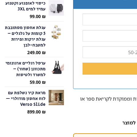
כיסוי לאופנוע וקטנוע
עמיד למים 3XL
עד
99.00
₪
עגלת אחסון מסתובבת
5 קומות על גלגלים –
עגלת ירקות ופירות
למטבח-לבן
249.00
₪
ערסל רגליים ארגונומי
מתכוונן (שחור) –
למשרד ולטיסות
59.00
₪
מראת קיר נשלפת עם
לוח אחסון מודולרי —
ת וממוקדת לקריאת ספר או
Verso Slide
899.00
₪
למוצר