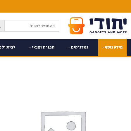
Ski
t
conten
גאדג'טים
ספורט ופנאי
לבית ולמ
מידע נוסף