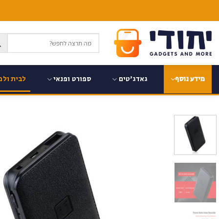
Ski
t
conten
גאדג'טים
ספורט ופנאי
לבית ולמ
מידע נוסף