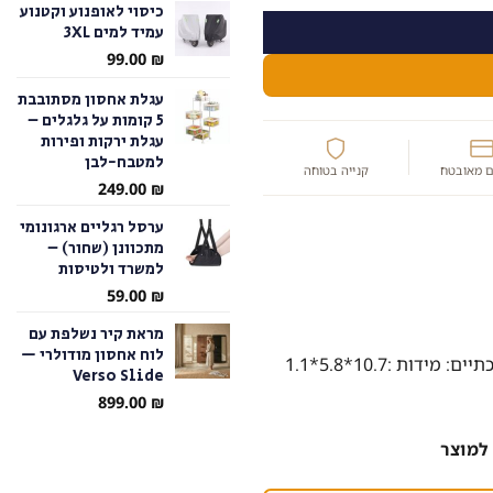
כיסוי לאופנוע וקטנוע
עמיד למים 3XL
עד
99.00
₪
עגלת אחסון מסתובבת
5 קומות על גלגלים –
עגלת ירקות ופירות
למטבח-לבן
 מאובטח
קנייה בטוחה
249.00
₪
ערסל רגליים ארגונומי
מתכוונן (שחור) –
למשרד ולטיסות
59.00
₪
מראת קיר נשלפת עם
לוח אחסון מודולרי —
בנוסף המוצר כולל מגנט להדבקה על מקומות מתכתיים: מידות :10.7*5.8*1.1
Verso Slide
899.00
₪
למוצר