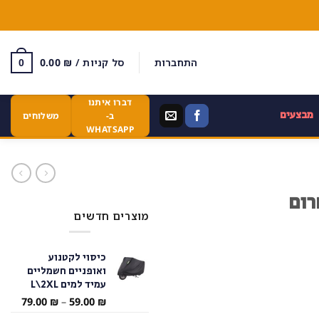
התחברות
סל קניות /
₪
0.00
0
דברו איתנו
מבצעים
ב-
משלוחים
WHATSAPP
רום
מוצרים חדשים
כיסוי לקטנוע
ואופניים חשמליים
עמיד למים L\2XL
טווח
79.00
₪
–
59.00
₪
מחירי