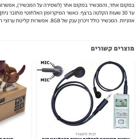
אוזניות. המכשיר כולל זיכרון ענק של 8GB. אפשרות קליטת ערוצי רדיו. שימו לב במצב האזנה מרחוק יתכנו הפרעות רדיו ושמיעה מקוטעת, בהתאם לשידורים שבסביבה.
מוצרים קשורים
לבית ולמשרד