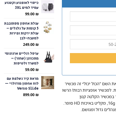
כיסוי לאופנוע וקטנוע
עמיד למים 3XL
עד
99.00
₪
עגלת אחסון מסתובבת
5 קומות על גלגלים –
עגלת ירקות ופירות
למטבח-לבן
249.00
₪
ערסל רגליים ארגונומי
מתכוונן (שחור) –
למשרד ולטיסות
59.00
₪
מראת קיר נשלפת עם
לוח אחסון מודולרי —
את השם "הכול יכול״ זה מכשיר
Verso Slide
. למכשיר אופציות רבות! הרשו
899.00
₪
ר במכשיר הקלטה קטן
וקומפקטי בגודל של 10‪*‬24‪*‬57mm ובמשקל של 16g, מקליט באיכות HD סופר.