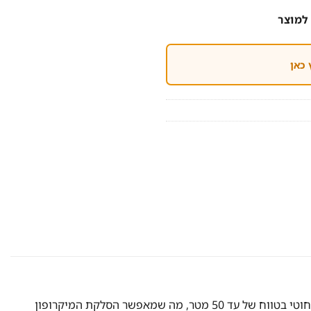
למוצר
 כאן
מצויד בקליפס מגנטי שנצמד לכול חלק מתכת ובקלות. כולל דלתות הבית (פלדלת) והרכב. במכשיר יש אופציה של שימוש במיקרופון אלחוטי בטווח של עד 50 מטר, מה שמאפשר הסלקת המיקרופון