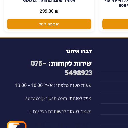
יווני כולל חיישני קול
מכשיר האזנה מרחוק דגם GR65
299.00
₪
הוספה לסל
דברו איתנו
שירות לקוחות:
076-
5498923
שעות מענה טלפוני : א’-ה’ 10:00 – 13:00
מייל לפניות:
service@hjush.com
נשמח לעמוד לרשותכם בכל עת (: