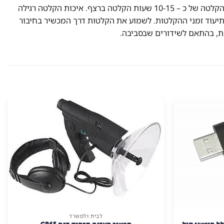
במקום אחד, והמכשיר במקום אחר (לשמירה על המכשיר), אפשרות של האזנה מרחוק. ניתן להקליט ב 2 איכותיות: איכות hd מאפשרת הקלטה של כ – 10-15 שעות הקלטה ברצף. איכות הקלטה רגילה
. ניתן לכוון את התאריך והשעה במכשיר לתיעוד זמני ההקלטות. לשמוע את הקלטות דרך המכשיר בחיבור
לבית ולמשרד