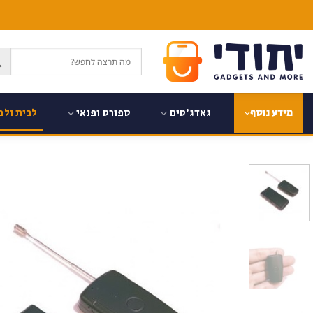
Ski
t
conten
גאדג'טים
ספורט ופנאי
לבית ולמ
מידע נוסף