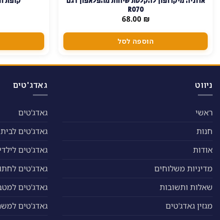
אוזניה מיקרופון להקלטת שיחות מהפלאפון דגם
קופת חי
R070
68.00
₪
הוספה לסל
ניווט
גאדג'טים
ראשי
גאדג'טים
חנות
גאדג'טים לבית
אודות
גאדג'טים לילדי
מדיניות משלוחים
גאדג'טים לחתול
שאלות ותשובות
גאדג'טים למטב
מגזין גאדג'טים
גאדג'טים למשר