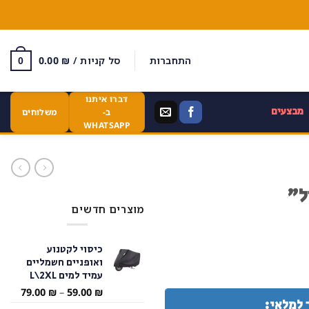
התחברות
סל קניות /
₪
0.00
0
דברו איתנו
מבצעים
ב-
משלוחים
WHATSAPP
ל"
מוצרים חדשים
כיסוי לקטנוע
ואופניים חשמליים
עמיד למים L\2XL
טווח
79.00
₪
–
59.00
₪
 למלאי:
מחירי