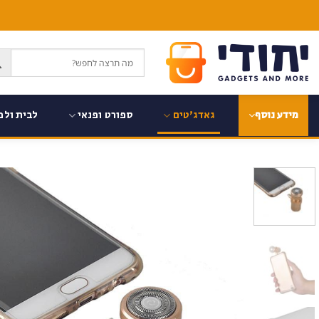
Ski
t
conten
גאדג'טים
ספורט ופנאי
לבית ולמ
מידע נוסף