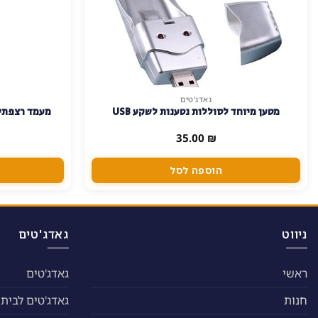
גאדג'טים
מטען מיוחד לסוללות נטענות לשקע USB
מעמד רצפתי 
35.00
₪
הוספה לסל
ניווט
גאדג'טים
ראשי
גאדג'טים
חנות
גאדג'טים לבית