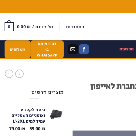
התחברות
סל קניות /
₪
0.00
0
דברו איתנו
מבצעים
ב-
משלוחים
WHATSAPP
חברת לאייפון
מוצרים חדשים
כיסוי לקטנוע
ואופניים חשמליים
עמיד למים L\2XL
ון
טווח
79.00
₪
–
59.00
₪
מחירי