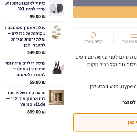
כיסוי לאופנוע וקטנוע
עמיד למים 3XL
עד
99.00
₪
עגלת אחסון מסתובבת
5 קומות על גלגלים –
עגלת ירקות ופירות
 מאובטח
קנייה בטוחה
למטבח-לבן
249.00
₪
 נתקעתם לפני פגישה עם זיפים
ערסל רגליים ארגונומי
לוח נוח וקל בכול מקום.
מתכוונן (שחור) –
למשרד ולטיסות
59.00
₪
מראת קיר נשלפת עם
לוח אחסון מודולרי —
למוצר
Verso Slide
899.00
₪
 כאן