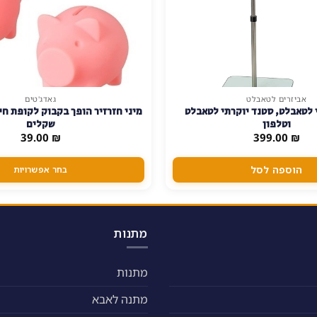
אביזרים לטאבלט
גאדג'טים
למוצר
לטאבלט, סטנד יוקרתי לטאבלט
מיני חזרזיר הופך בקבוק לקופת חי
זה
וטלפון
שקלים
יש
39.00
₪
399.00
₪
מספר
סוגים.
הוספה לסל
בחר אפשרויות
ניתן
לבחור
את
האפשרויות
מתנות
בעמוד
המוצר
מתנות
מתנה לאבא