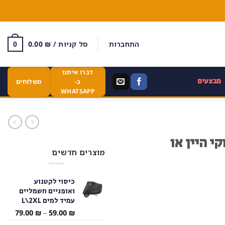
התחברות
סל קניות /
₪
0.00
0
דברו איתנו
מבצעים
ב-
משלוחים
WHATSAPP
י היין או
מוצרים חדשים
כיסוי לקטנוע
ואופניים חשמליים
עמיד למים L\2XL
טווח
79.00
₪
–
59.00
₪
מחירי