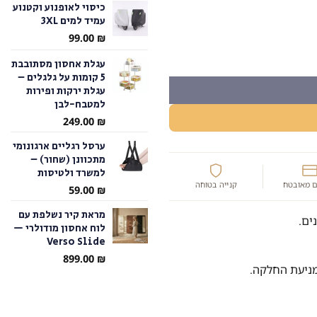
כיסוי לאופנוע וקטנוע
עמיד למים 3XL
עד
99.00
₪
סבונים.
עגלת אחסון מסתובבת
5 קומות על גלגלים –
עגלת ירקות ופירות
למטבח-לבן
249.00
₪
ערסל רגליים ארגונומי
מתכוונן (שחור) –
למשרד ולטיסות
 מאובטח
קנייה בטוחה
59.00
₪
מראת קיר נשלפת עם
ים.
לוח אחסון מודולרי —
Verso Slide
899.00
₪
מניעת החלקה.