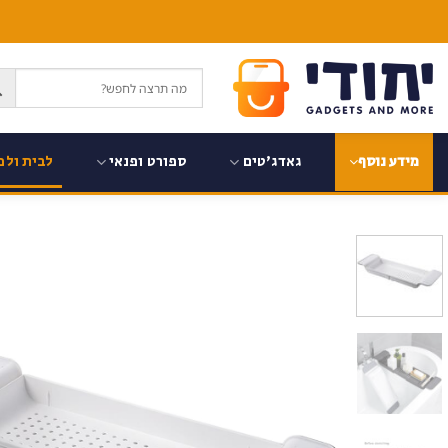
Ski
t
conten
גאדג'טים
ספורט ופנאי
לבית ולמ
מידע נוסף