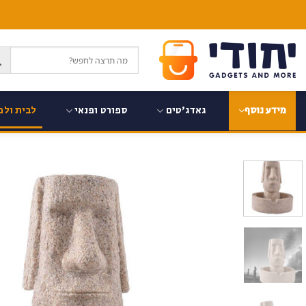
Ski
t
conten
גאדג'טים
ספורט ופנאי
לבית ולמ
מידע נוסף