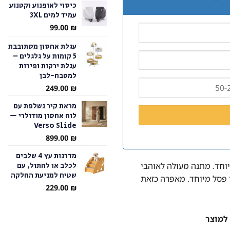
כיסוי לאופנוע וקטנוע
עמיד למים 3XL
עד
99.00
₪
עגלת אחסון מסתובבת
5 קומות על גלגלים –
עגלת ירקות ופירות
למטבח-לבן
249.00
₪
מראת קיר נשלפת עם
לוח אחסון מודולרי —
Verso Slide
899.00
₪
מדרגות עץ 4 שלבים
לכלב או לחתול, עם
וחד. מתנה מעולה לאוהבי
שטיח למניעת החלקה
ר פסל מיוחד. מאפרה כזאת
229.00
₪
למוצר