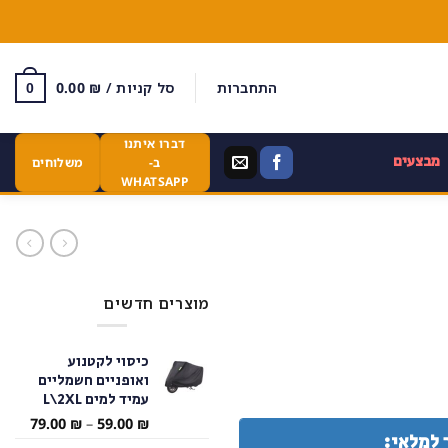
התחברות
סל קניות /
₪
0.00
0
דברו איתנו
מבצעים
ב-
משלוחים
WHATSAPP
מוצרים חדשים
כיסוי לקטנוע
ואופניים חשמליים
עמיד למים L\2XL
טווח
79.00
₪
–
59.00
₪
 למלאי:
מחירי