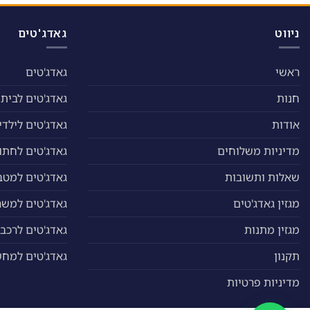
לבחור
לבחור
את
את
האפשרויות
האפשרויות
ניווט
גאדג'טים
בעמוד
בעמוד
המוצר
המוצר
ראשי
גאדג'טים
חנות
גאדג'טים לבית
אודות
גאדג'טים לילדי
מדיניות משלוחים
גאדג'טים לחתול
שאלות ותשובות
גאדג'טים למטב
מגזין גאדג'טים
גאדג'טים למשר
מגזין מתנות
גאדג'טים לרכב
תקנון
גאדג'טים למח
מדיניות פרטיות