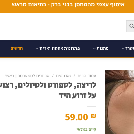
איסוף עצמי מהמחסן בבני ברק - בתיאום מראש
שרד
מתנות
פתרונות אחסון וארגון
חדשים
עמוד הבית
/
גאדג'טים
/
אביזרים לסמארטפון ראשי
לריצה, לספורט ולטיולים, רצו
על זרוע היד
59.00
₪
קיים במלאי