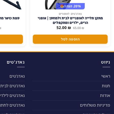
20% הנחה
גאדג'טים לאופניים
מתקן תלייה לאופניים לבית ולמחסן | אופני
ספת כושר מתכ
הרים, ילדים ומתקפלים
המחיר
המחיר
52.00
₪
₪
65.00
₪
המקורי
הנוכחי
היה:
הוא:
52.00 ₪.
65.00 ₪.
הוספה לסל
ניווט
גאדג'טים
ראשי
גאדג'טים
חנות
גאדג'טים לבית
אודות
גאדג'טים לילדי
מדיניות משלוחים
גאדג'טים לחתול