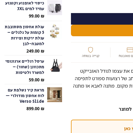
כיסוי לאופנוע וקטנוע
עמיד למים 3XL
עד
99.00
₪
עגלת אחסון מסתובבת
5 קומות על גלגלים –
עגלת ירקות ופירות
למטבח-לבן
249.00
₪
 מאובטח
קנייה בטוחה
ערסל רגליים ארגונומי
מתכוונן (שחור) –
את עצמו לגודל האובייקט
למשרד ולטיסות
חב של רצועות ספורט לתפיסה
59.00
₪
סות מקום. מתנה לאבא או מתנה
מראת קיר נשלפת עם
לוח אחסון מודולרי —
Verso Slide
899.00
₪
למוצר
 כאן