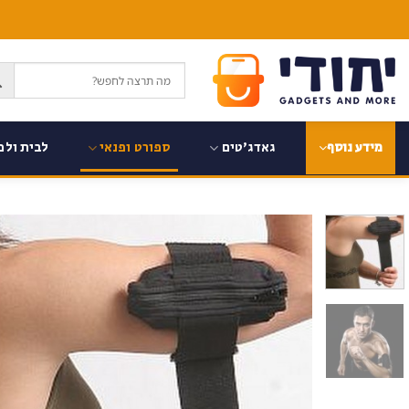
Ski
t
conten
גאדג'טים
ספורט ופנאי
לבית ולמ
מידע נוסף