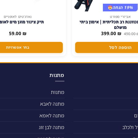
19% הנחה
אביזרי ספורט
גאדג'טים לאופניים
למוצר
ווננת רב תכליתית | אימון ביתי
תיק צינור מוגן מים לאופ
זה
מושלם
יש
המחיר
המחיר
59.00
₪
399.00
₪
490.00
המקורי
הנוכחי
מספר
היה:
הוא:
סוגים.
399.00 ₪.
490.00 ₪.
הוספה לסל
בחר אפשרויות
ניתן
לבחור
את
האפשרויות
מתנות
בעמוד
המוצר
מתנות
מתנה לאבא
ם
מתנה לאמא
 ולכלב
מתנה לבן זוג