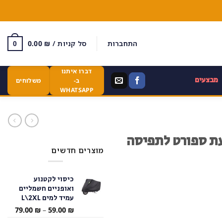
התחברות
סל קניות /
₪
0.00
0
דברו איתנו
מבצעים
ב-
משלוחים
WHATSAPP
עת ספורט לתפיסה
מוצרים חדשים
כיסוי לקטנוע
ואופניים חשמליים
עמיד למים L\2XL
טווח
79.00
₪
–
59.00
₪
מחירי