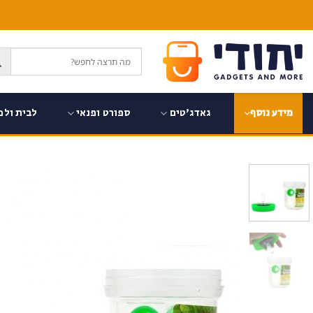
Ski
t
conten
גאדג'טים
ספורט ופנאי
לבית ולמ
מידע נוסף