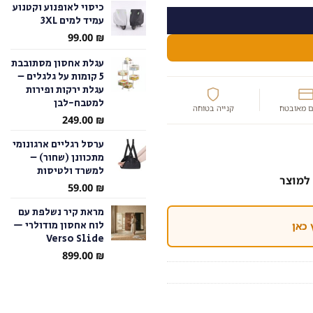
כיסוי לאופנוע וקטנוע
עמיד למים 3XL
עד
99.00
₪
עגלת אחסון מסתובבת
5 קומות על גלגלים –
עגלת ירקות ופירות
למטבח-לבן
 מאובטח
קנייה בטוחה
249.00
₪
ערסל רגליים ארגונומי
מתכוונן (שחור) –
למשרד ולטיסות
למוצר
59.00
₪
מראת קיר נשלפת עם
לוח אחסון מודולרי —
 כאן
Verso Slide
899.00
₪