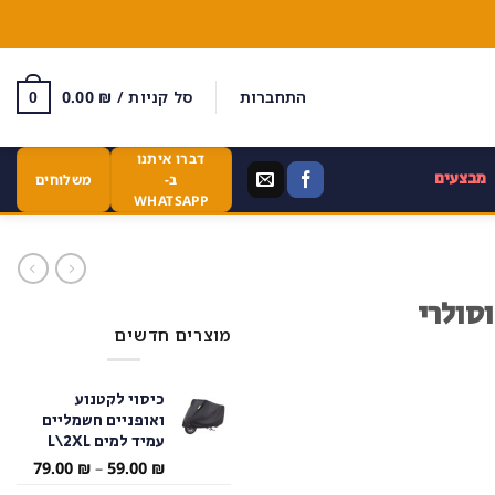
התחברות
סל קניות /
₪
0.00
0
דברו איתנו
מבצעים
ב-
משלוחים
WHATSAPP
סולרי
מוצרים חדשים
כיסוי לקטנוע
ואופניים חשמליים
עמיד למים L\2XL
טווח
79.00
₪
–
59.00
₪
מחירי