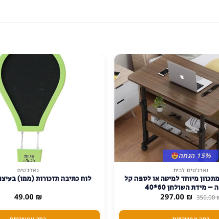
15% הנחה
גאדג'טים לבית
גאדג'טים
למוצר
תכוון מיוחד למיטה או לספה קל
לוח כתיבה תזכורות (ממו) בעיצו
זה
– מידת השולחן 60*40
יש
המחיר
המחיר
49.00
₪
297.00
₪
350.00
המקורי
הנוכחי
מספר
היה:
הוא:
סוגים.
297.00 ₪.
350.00 ₪.
בחר אפשרויות
בחר אפשרויות