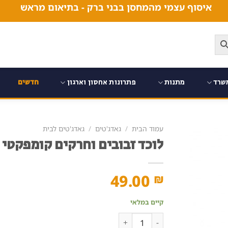
איסוף עצמי מהמחסן בבני ברק - בתיאום מראש
שרד
מתנות
פתרונות אחסון וארגון
חדשים
עמוד הבית
/
גאדג'טים
/
גאדג'טים לבית
לוכד זבובים וחרקים קומפקטי ו
49.00
₪
קיים במלאי
כמות של לוכד זבובים וחרקים קומפקטי וסולרי