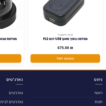
לבית ולמשרד
מצלמה בתוך מטען USB דגם P12
מצלמת אבטח
675.00
₪
הוספה לסל
ניווט
גאדג'טים
ראשי
גאדג'טים
חנות
גאדג'טים לבית