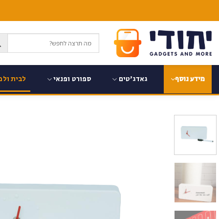
Ski
t
conten
גאדג'טים
ספורט ופנאי
לבית ולמ
מידע נוסף