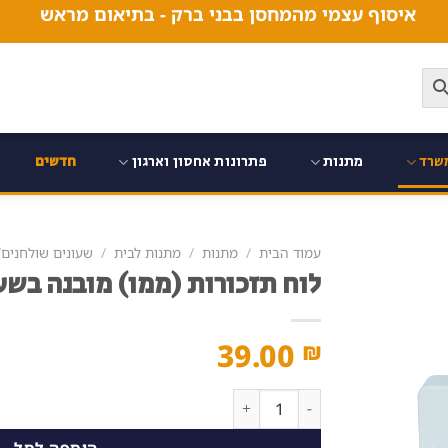
איסוף עצמי מהמחסן בבני ברק - בתיאום מראש
שרד
מתנות
פתרונות אחסון וארגון
חדשים
עמוד הבית
/
מתנות
/
מתנות לבית
/
שעונים שולחנים/
לוח תזכורות (ממו) מובנה בשע
39.00
₪
כמות של לוח תזכורות (ממו) מובנה בשעון שולחני
הוספה לסל