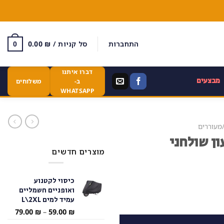
התחברות
סל קניות /
₪
0.00
0
דברו איתנו
מבצעים
ב-
משלוחים
WHATSAPP
מעוררים
ון שולחני
מוצרים חדשים
כיסוי לקטנוע
ואופניים חשמליים
עמיד למים L\2XL
טווח
79.00
₪
–
59.00
₪
מחירי