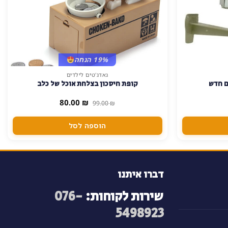
19% הנחה
גאדג'טים לילדים
ם חדש
קופת חיסכון בצלחת אוכל של כלב
המחיר
המחיר
80.00
₪
99.00
₪
המקורי
הנוכחי
היה:
הוא:
80.00 ₪.
99.00 ₪.
הוספה לסל
דברו איתנו
שירות לקוחות:
076-
5498923