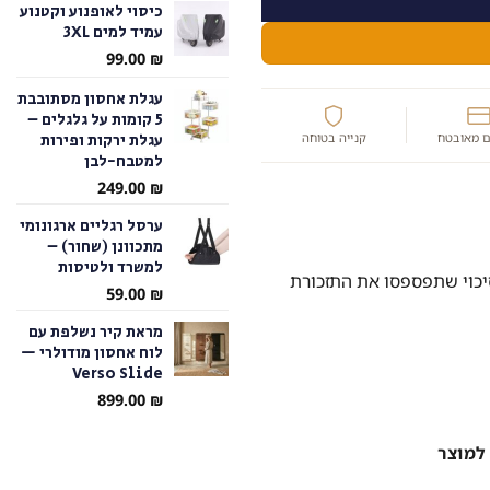
כיסוי לאופנוע וקטנוע
עמיד למים 3XL
עד
99.00
₪
עגלת אחסון מסתובבת
5 קומות על גלגלים –
עגלת ירקות ופירות
 מאובטח
קנייה בטוחה
למטבח-לבן
249.00
₪
ערסל רגליים ארגונומי
מתכוונן (שחור) –
למשרד ולטיסות
יכוי שתפספסו את התזכורת
59.00
₪
מראת קיר נשלפת עם
לוח אחסון מודולרי —
Verso Slide
899.00
₪
למוצר