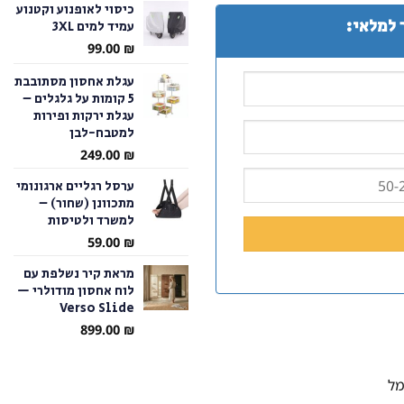
כיסוי לאופנוע וקטנוע
 למלאי:
עמיד למים 3XL
עד
99.00
₪
עגלת אחסון מסתובבת
5 קומות על גלגלים –
עגלת ירקות ופירות
למטבח-לבן
249.00
₪
ערסל רגליים ארגונומי
מתכוונן (שחור) –
למשרד ולטיסות
59.00
₪
מראת קיר נשלפת עם
לוח אחסון מודולרי —
Verso Slide
899.00
₪
מל