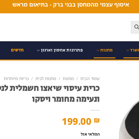
איסוף עצמי מהמחסן בבני ברק - בתיאום מראש
שרד
מתנות
פתרונות אחסון וארגון
חדשים
עמוד הבית
/
מתנות
/
מתנות לבית
/
כריות מיוחדות
כרית עיסוי שיאצו חשמלית לנס
ונעימה מחומר ויסקו
199.00
₪
המלאי אזל