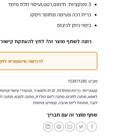
3 פונקציות: חימום,רטט,ועיסוי תלת מימד
כרית רכה ונעימה מחומר ויסקו
כיסוי ניתן לכיבוס
רוצה לשתף מוצר זה? לחץ להעתקת קישור 
לרכישה סיטונאית לחץ
מק"ט:
153971285
קטגוריות:
כריות מיוחדות
,
לבית ולמשרד
,
מכשירי עיסוי וטיפול
לאמא
,
מתנה לחגים
,
מתנה ליום הולדת
,
מתנה לסבא
,
מתנה ל
לגבר
,
מתנות ליום אהבה
,
קמפינג וטיסות
שתף מוצר זה עם חבריך