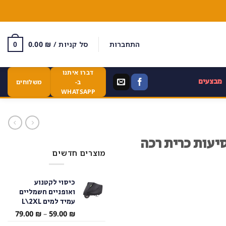
התחברות
סל קניות /
₪
0.00
0
דברו איתנו
מבצעים
ב-
משלוחים
WHATSAPP
יעות כרית רכה
מוצרים חדשים
כיסוי לקטנוע
ואופניים חשמליים
עמיד למים L\2XL
טווח
79.00
₪
–
59.00
₪
מחירי