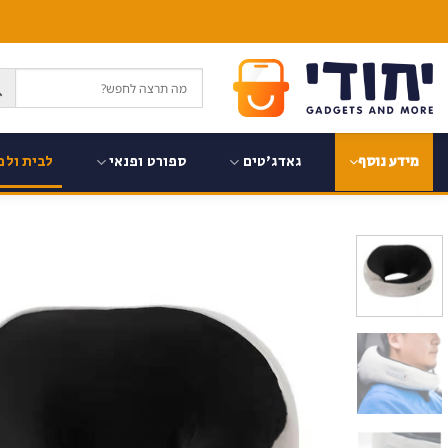
Ski
t
conten
גאדג'טים
ספורט ופנאי
לבית ולמ
מידע נוסף