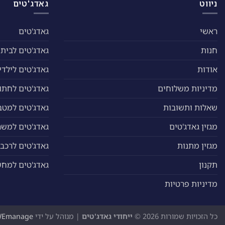
האפשרויות
ניווט
גאדג'טים
בעמוד
המוצר
ראשי
גאדג'טים
חנות
גאדג'טים לבית
אודות
גאדג'טים לילדי
מדיניות משלוחים
גאדג'טים לחתול
שאלות ותשובות
גאדג'טים למטב
מגזין גאדג'טים
גאדג'טים למשר
מגזין מתנות
גאדג'טים לרכב
תקנון
גאדג'טים למח
מדיניות פרטיות
כל הזכויות שמורות 2026 ©
ייחודי גאדג'טים
| מנוהל על ידי
WEmanage - ניהול אתר