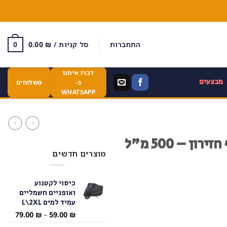
התחברות
סל קניות /
₪
0.00
0
דברו איתנו
מבצעים
ב-
משלוחים
WHATSAPP
 – 500 מ"ל
מוצרים חדשים
כיסוי לקטנוע
ואופניים חשמליים
עמיד למים L\2XL
טווח
79.00
₪
–
59.00
₪
מחירי