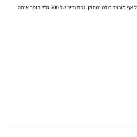
הוסיפו קורטוב של כיף וחמימות לכל משקה עם כוס הזכוכית המקסימה הזו! הכוס מעוצבת בצורה ייחודית עם פרצוף חמוד של חזיר, כולל אף חזרזיר בולט ומתוק. נפח נדיב של 500 מ"ל הופך אותה