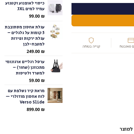
כיסוי לאופנוע וקטנוע
עמיד למים 3XL
עד
99.00
₪
עגלת אחסון מסתובבת
5 קומות על גלגלים –
עגלת ירקות ופירות
למטבח-לבן
 מאובטח
קנייה בטוחה
249.00
₪
ערסל רגליים ארגונומי
מתכוונן (שחור) –
למשרד ולטיסות
59.00
₪
מראת קיר נשלפת עם
לוח אחסון מודולרי —
Verso Slide
899.00
₪
למוצר