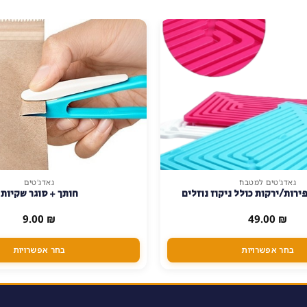
גאדג'טים למטבח
גאדג'טים
למוצר
ירות/ירקות כולל ניקוז נוזלים
חותך + סוגר שקיות
זה
יש
9.00
₪
49.00
₪
מספר
סוגים.
בחר אפשרויות
בחר אפשרויות
ניתן
לבחור
את