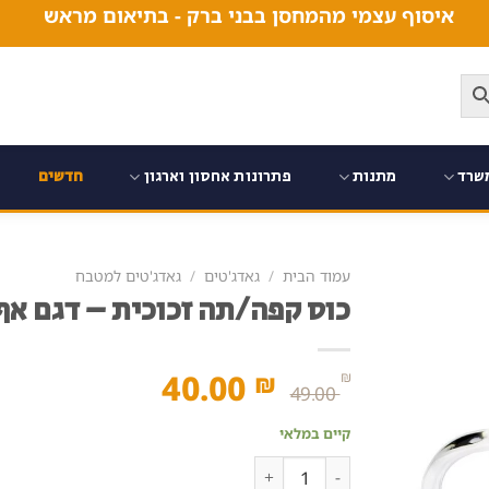
איסוף עצמי מהמחסן בבני ברק - בתיאום מראש
שרד
מתנות
פתרונות אחסון וארגון
חדשים
עמוד הבית
/
גאדג'טים
/
גאדג'טים למטבח
כוס קפה/תה זכוכית – דגם אף חזירון
המחיר
המחיר
40.00
₪
₪
49.00
המקורי
הנוכחי
קיים במלאי
היה:
הוא:
כמות של כוס קפה/תה זכוכית - דגם אף חזירון - 500 מ"ל