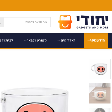
Ski
t
conten
גאדג'טים
ספורט ופנאי
לבית ולמ
מידע נוסף