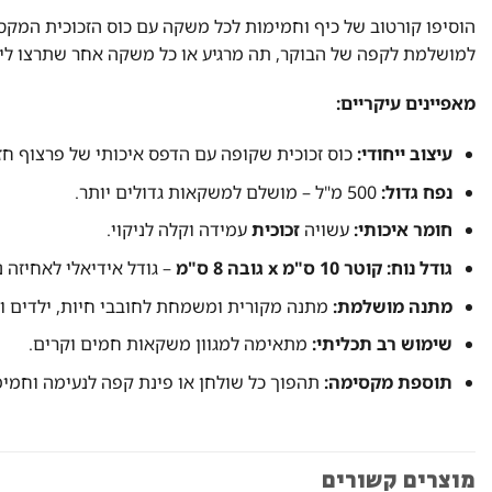
למושלמת לקפה של הבוקר, תה מרגיע או כל משקה אחר שתרצו ליה
מאפיינים עיקריים:
עיצוב ייחודי:
כוס זכוכית שקופה עם הדפס איכותי של פרצוף חז
נפח גדול:
500 מ"ל – מושלם למשקאות גדולים יותר.
חומר איכותי:
עשויה
זכוכית
עמידה וקלה לניקוי.
גודל נוח:
קוטר 10 ס"מ x גובה 8 ס"מ
– גודל אידיאלי לאחיזה נ
מתנה מושלמת:
מתנה מקורית ומשמחת לחובבי חיות, ילדים ומ
שימוש רב תכליתי:
מתאימה למגוון משקאות חמים וקרים.
תוספת מקסימה:
תהפוך כל שולחן או פינת קפה לנעימה וחמימ
מוצרים קשורים