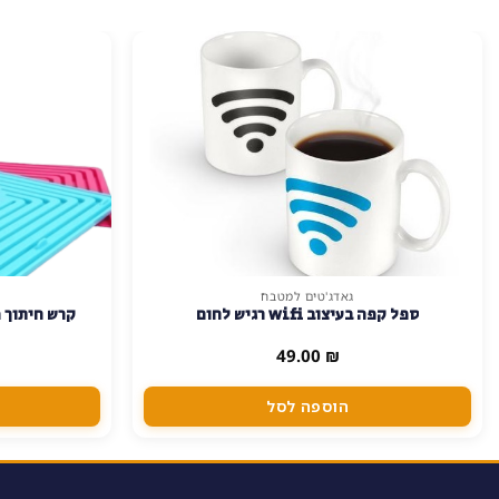
גאדג'טים למטבח
למוצר
ספל קפה בעיצוב wifi רגיש לחום
קרש חיתוך פ
זה
יש
49.00
₪
מספר
סוגים.
הוספה לסל
ניתן
לבחור
את