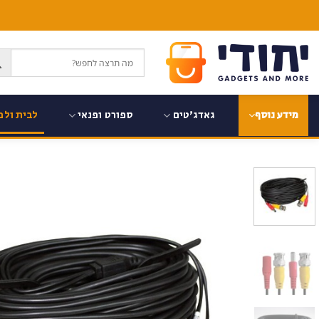
Ski
t
conten
גאדג'טים
ספורט ופנאי
לבית ולמ
מידע נוסף