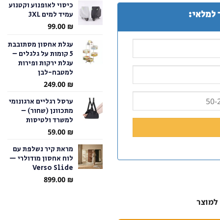
כיסוי לאופנוע וקטנוע
 למלאי:
עמיד למים 3XL
עד
99.00
₪
עגלת אחסון מסתובבת
5 קומות על גלגלים –
עגלת ירקות ופירות
למטבח-לבן
249.00
₪
ערסל רגליים ארגונומי
מתכוונן (שחור) –
למשרד ולטיסות
59.00
₪
מראת קיר נשלפת עם
לוח אחסון מודולרי —
Verso Slide
899.00
₪
למוצר