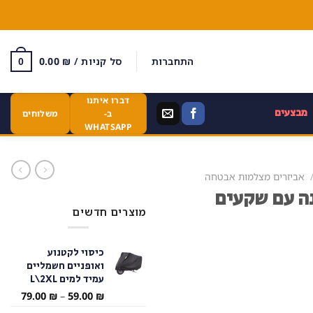
התחברות
סל קניות /
₪
0.00
0
דברו איתנו
מבצעים
ב-
משלוחים
WHATSAPP
אביזרים מצלמות אבטחה
ותי מובנה עם שקעים
מוצרים חדשים
כיסוי לקטנוע
ואופניים חשמליים
עמיד למים L\2XL
טווח
79.00
₪
–
59.00
₪
מחירי