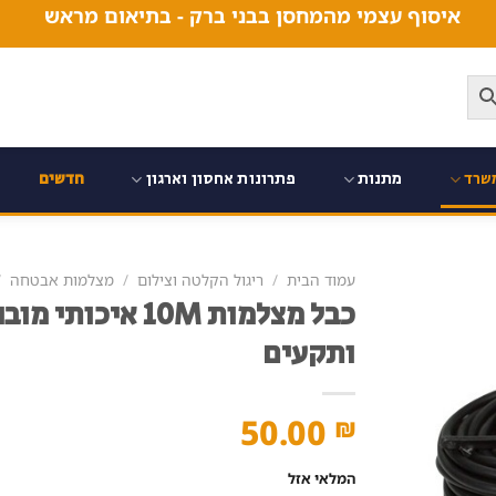
איסוף עצמי מהמחסן בבני ברק - בתיאום מראש
שרד
מתנות
פתרונות אחסון וארגון
חדשים
עמוד הבית
/
ריגול הקלטה וצילום
/
מצלמות אבטחה
/
כבל מצלמות 10M איכ
ותקעים
50.00
₪
המלאי אזל