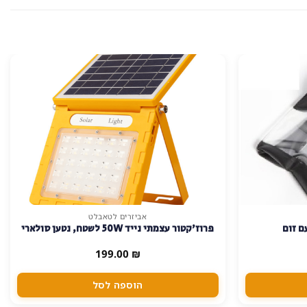
אביזרים לטאבלט
ם זום
פרוז'קטור עצמתי נייד 50W לשטח, נטען סולארי
199.00
₪
הוספה לסל