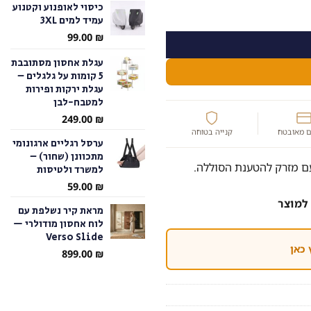
כיסוי לאופנוע וקטנוע
ע"י מים
עמיד למים 3XL
עד
99.00
₪
עגלת אחסון מסתובבת
5 קומות על גלגלים –
עגלת ירקות ופירות
למטבח-לבן
249.00
₪
 מאובטח
קנייה בטוחה
ערסל רגליים ארגונומי
מתכוונן (שחור) –
למשרד ולטיסות
59.00
₪
למוצר
מראת קיר נשלפת עם
לוח אחסון מודולרי —
Verso Slide
 כאן
899.00
₪