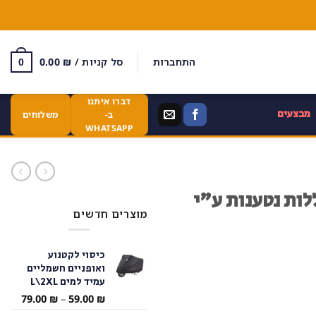
התחברות
סל קניות /
₪
0.00
0
דברו איתנו
מבצעים
ב-
משלוחים
WHATSAPP
לות נטענות ע"י
מוצרים חדשים
כיסוי לקטנוע
ואופניים חשמליים
עמיד למים L\2XL
טווח
79.00
₪
–
59.00
₪
מחירי