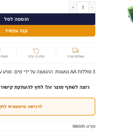
כמות של הכי ירוק שיש! להיט חדש! סוללות נטענות 
הוספה לסל
קנה עכשיו
משלוח מהיר
החזרה קלה
תשלום
3 סוללות AA נטענות. ההטענה על ידי מים. מגיע עם מזרק להטענת הסוללה.
רוצה לשתף מוצר זה? לחץ להעתקת קישור 
לרכישה סיטונאית לחץ
מק"ט:
986595