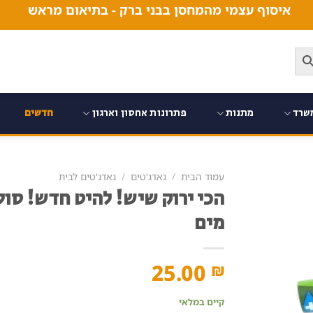
איסוף עצמי מהמחסן בבני ברק - בתיאום מראש
שרד
מתנות
פתרונות אחסון וארגון
חדשים
עמוד הבית
/
גאדג'טים
/
גאדג'טים לבית
הכי ירוק שיש! להיט חדש! סול
מים
25.00
₪
קיים במלאי