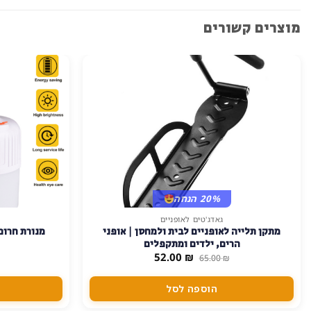
מוצרים קשורים
20% הנחה
גאדג'טים לאופניים
מתקן תלייה לאופניים לבית ולמחסן | אופני
מנורת חרום
הרים, ילדים ומתקפלים
המחיר
המחיר
52.00
₪
65.00
₪
המקורי
הנוכחי
היה:
הוא:
52.00 ₪.
65.00 ₪.
הוספה לסל