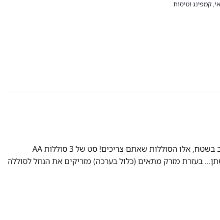
י
,
קמפינג וטיסות
הכי ירוק שיש! להיט חדש! סוללות נטענות ע"י מים אם גם אתם דואגים לאיכות הסביבה, גאדג'ט זה מיועד לכם! אם אתם מרבים להסתובב בשטח, אלו הסוללות שאתם צריכים! סט של 3 סוללות AA
ן… בעזרת מזרק מתאים (כלול בערכה) מזריקים את הנוזל לסוללה