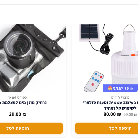
19% הנחה
מוצרי חירום
ספורט ופנאי
 בעיצוב עששית נטענת סולארי
נרתיק מוגן מים למצלמת ע
לשימוש קל ומהיר
המחיר
המחיר
29.00
₪
80.00
₪
99.00
₪
המקורי
הנוכחי
היה:
הוא:
80.00 ₪.
99.00 ₪.
הוספה לסל
הוספה לסל