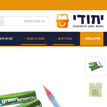
Ski
t
conten
גאדג'טים
ספורט ופנאי
לבית ולמ
מידע נוסף