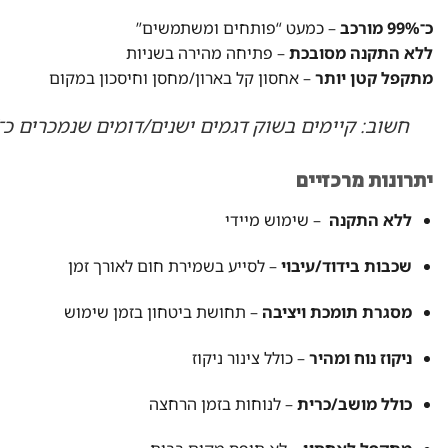
כ־99% מורכב
– כמעט “פותחים ומשתמשים”
ללא התקנה מסובכת
– פתיחה מהירה בשניות
מתקפל קטן יותר
– אחסון קל בארון/מחסן וחיסכון במקום
חשוב: קיימים בשוק דגמים ישנים/דומים שנמכרים כ־DIY ומגיעים מפורקים, עם דגש על “הרכבה/התקנה”. כאן זה דגם מתקדם שמיועד לנוחות מקסימלית.
יתרונות מרכזיים
ללא התקנה
– שימוש מיידי
שכבות בידוד/עיבוי
– לסייע בשמירת חום לאורך זמן
מסגרת תומכת ויציבה
– תחושת ביטחון בזמן שימוש
ניקוז נוח ומהיר
– כולל צינור ניקוז
כולל מושב/כרית
– לנוחות בזמן הרחצה