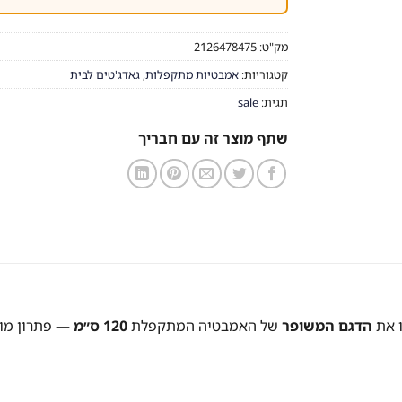
מק"ט:
2126478475
קטגוריות:
אמבטיות מתקפלות
,
גאדג'טים לבית
תגית:
sale
שתף מוצר זה עם חבריך
ו את
הדגם המשופר
של האמבטיה המתקפלת
120 ס״מ
— פתרון מוש