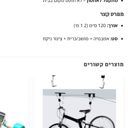
מתקפל לאחסון
– לא תופס מקום בבית
מפרט קצר
אורך:
120 ס״מ (1.2 מ׳)
סט:
אמבטיה + מושב/כרית + צינור ניקוז
מוצרים קשורים