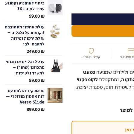
כיסוי לאופנוע וקטנוע
עמיד למים 3XL
עד
99.00
₪
עגלת אחסון מסתובבת
5 קומות על גלגלים –
עגלת ירקות ופירות
למטבח-לבן
249.00
₪
 מאובטח
קנייה בטוחה
ערסל רגליים ארגונומי
מתכוונן (שחור) –
כמעט
למשרד ולטיסות
תקנה
, ומתקפלת
לקומפקטי
59.00
₪
ות בידוד לשמירת חום, מסגרת יציבה,
מראת קיר נשלפת עם
לוח אחסון מודולרי —
Verso Slide
899.00
₪
למוצר
 כאן