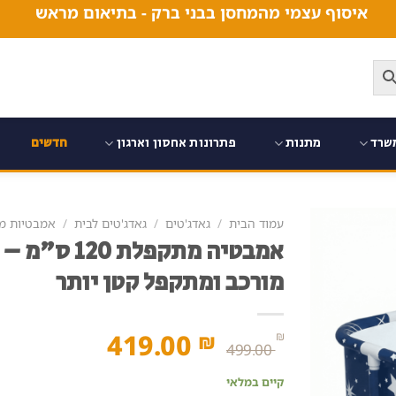
איסוף עצמי מהמחסן בבני ברק - בתיאום מראש
שרד
מתנות
פתרונות אחסון וארגון
חדשים
עמוד הבית
/
גאדג'טים
/
גאדג'טים לבית
/
אמבטיות מ
מורכב ומתקפל קטן יותר
המחיר
המחיר
419.00
₪
₪
499.00
המקורי
הנוכחי
קיים במלאי