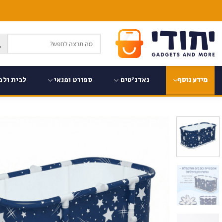
Ski
t
conten
גאדג'טים
ספורט ופנאי
לבית ולמ
מידע נוסף