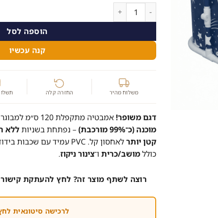
היה:
הוא:
כמות של אמבטיה מתקפלת 120 ס״מ – דגם משופר 99% מורכב ומתקפל קטן יותר
419.00 ₪.
499.00 ₪.
הוספה לסל
קנה עכשיו
משלוח מהיר
החזרה קלה
תשלום
דגם משופר!
אמבטיה מתקפלת 120 ס״מ למבוגרים ולילדים שמגיעה
מוכנה (כ־99% מורכבת)
– נפתחת בשניות
ללא ה
קטן יותר
לאחסון קל. PVC עמיד עם שכב
כולל
מושב/כרית
ו־
צינור ניקוז
.
רוצה לשתף מוצר זה? לחץ להעתקת קישור 
לרכישה סיטונאית לחץ