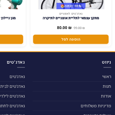
19% הנחה
גאדג'טים לאופניים
מתקן עצמאי לתליית אופניים לתיקרה
מגן ניילון
המחיר
המחיר
80.00
₪
99.00
₪
המקורי
הנוכחי
היה:
הוא:
80.00 ₪.
99.00 ₪.
הוספה לסל
ניווט
גאדג'טים
ראשי
גאדג'טים
חנות
גאדג'טים לבית
אודות
גאדג'טים לילדי
מדיניות משלוחים
גאדג'טים לחתול