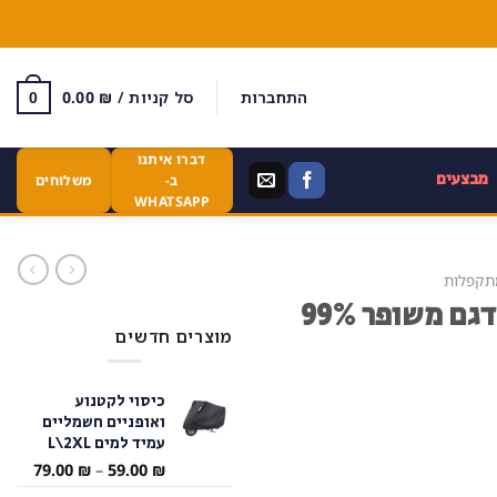
התחברות
סל קניות /
₪
0.00
0
דברו איתנו
מבצעים
ב-
משלוחים
WHATSAPP
תקפלות
אמבטיה מתקפלת 120 ס״מ – דגם משופר 99%
מוצרים חדשים
כיסוי לקטנוע
ואופניים חשמליים
עמיד למים L\2XL
טווח
79.00
₪
–
59.00
₪
מחירי