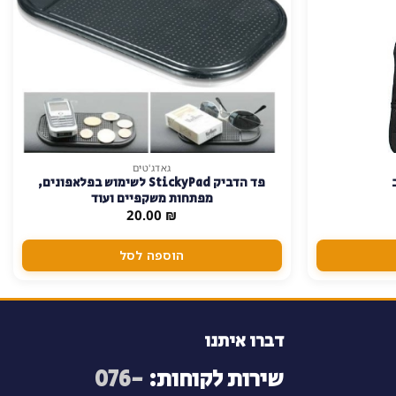
גאדג'טים
פד הדביק StickyPad לשימוש בפלאפונים,
מפתחות משקפיים ועוד
20.00
₪
הוספה לסל
דברו איתנו
שירות לקוחות:
076-