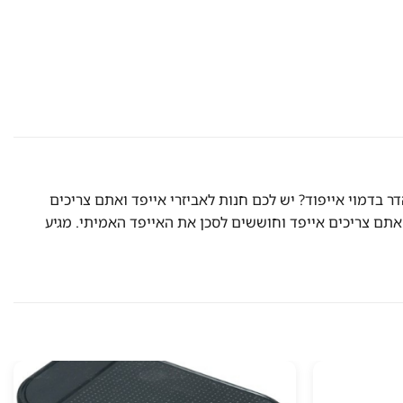
פוד סדרתיים? רוצים להתהדר בדמוי אייפוד? יש לכם חנות לאביזרי אייפד ואתם צריכים
שניראה ממש כמו אייפד 2 אמיתי, יכול לעזור לכם לכל מטרה שאתם צריכים אייפד וחוששים לסכן את האייפד האמיתי. מגיע