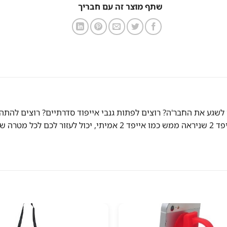
שתף מוצר זה עם חבריך
מה ניראה בדיוק כמו הדבר האמיתי! דמוי אייפד 2! רוצים לשגע את החבר'ה? רוצים לפתות גנבי איי
אייפוד להדגמה והמחשה של האביזרים? עכשיו זה קל וזול! דמוי אייפד 2 