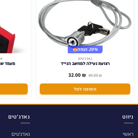
20% הנחה
גאדג'טים
אב
רצועת נעילה למחשב הנייד
מעמד שו
המחיר
המחיר
32.00
₪
40.00
₪
המקורי
הנוכחי
היה:
הוא:
32.00 ₪.
40.00 ₪.
הוספה לסל
ניווט
גאדג'טים
ראשי
גאדג'טים