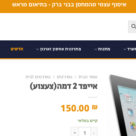
איסוף עצמי מהמחסן בבני ברק - בתיאום מראש
שרד
מתנות
פתרונות אחסון וארגון
חדשים
עמוד הבית
/
גאדג'טים
/
גאדג'טים לבית
אייפד 2 דמה(צעצוע)
150.00
₪
קיים במלאי
כמות של אייפד 2 דמה(צעצוע)