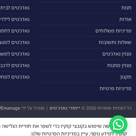
חנות
גאדג'טים לבית
אודות
גאדג'טים לילדי
מדיניות משלוחים
גאדג'טים לחתול
שאלות ותשובות
גאדג'טים למטב
מגזין גאדג'טים
גאדג'טים למשר
מגזין מתנות
גאדג'טים לרכב
תקנון
גאדג'טים למח
מדיניות פרטיות
כל הזכויות שמורות 2026 ©
ייחודי גאדג'טים
| מנוהל על ידי
WEmanage - ניהול אתר
האתר עושה שימוש בקובצי קוקיז כדי לשפר את חוויית הגליש
קוקיז. למידע נוסף, עיין במדיניות הפרטיות שלנו.