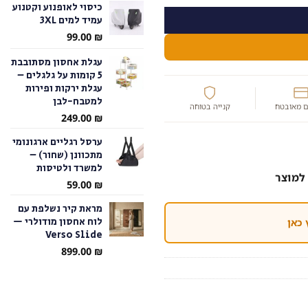
כיסוי לאופנוע וקטנוע
עמיד למים 3XL
עד
99.00
₪
עגלת אחסון מסתובבת
5 קומות על גלגלים –
עגלת ירקות ופירות
למטבח-לבן
 מאובטח
קנייה בטוחה
249.00
₪
ערסל רגליים ארגונומי
מתכוונן (שחור) –
למשרד ולטיסות
למוצר
59.00
₪
מראת קיר נשלפת עם
לוח אחסון מודולרי —
 כאן
Verso Slide
899.00
₪