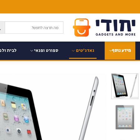
Ski
t
conten
גאדג'טים
ספורט ופנאי
לבית ולמ
מידע נוסף