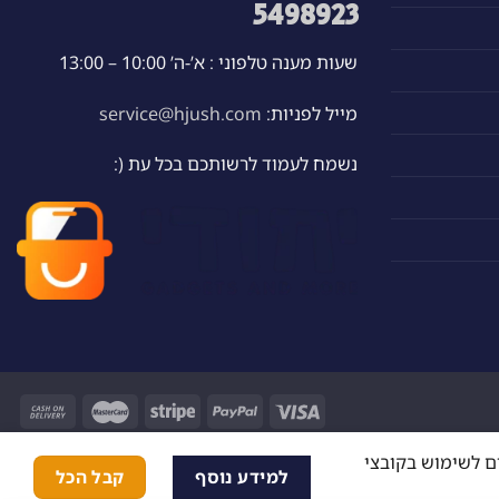
5498923
שעות מענה טלפוני : א’-ה’ 10:00 – 13:00
מייל לפניות:
service@hjush.com
נשמח לעמוד לרשותכם בכל עת (:
ם לשימוש בקובצי
למידע נוסף
קבל הכל