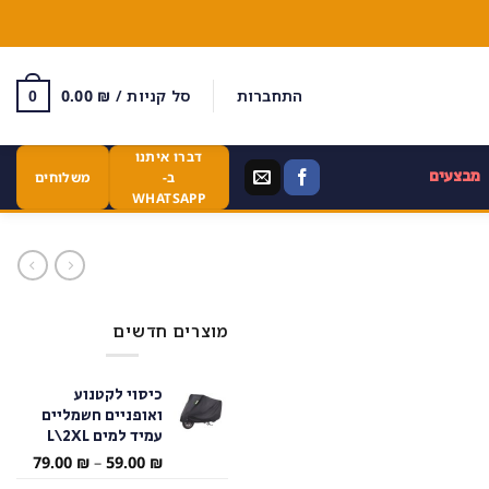
התחברות
סל קניות /
₪
0.00
0
דברו איתנו
מבצעים
ב-
משלוחים
WHATSAPP
מוצרים חדשים
כיסוי לקטנוע
ואופניים חשמליים
עמיד למים L\2XL
טווח
79.00
₪
–
59.00
₪
מחירי