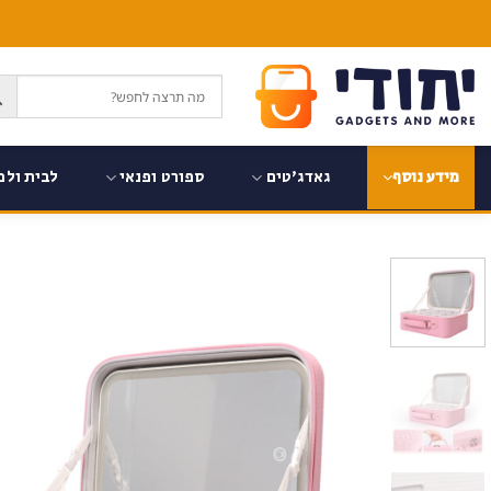
Ski
t
conten
גאדג'טים
ספורט ופנאי
לבית ולמ
מידע נוסף