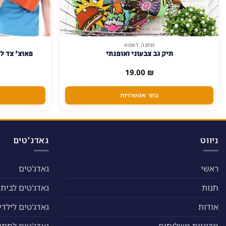
מתנה לאמא
למוצר
תיק גב צבעוני ואופנתי
פאוצ' צד ל
זה
יש
19.00
₪
מספר
סוגים.
בחר אפשרויות
ניתן
לבחור
את
האפשרויות
ניווט
גאדג'טים
בעמוד
המוצר
ראשי
גאדג'טים
חנות
גאדג'טים לבית
אודות
גאדג'טים לילדי
מדיניות משלוחים
גאדג'טים לחתול