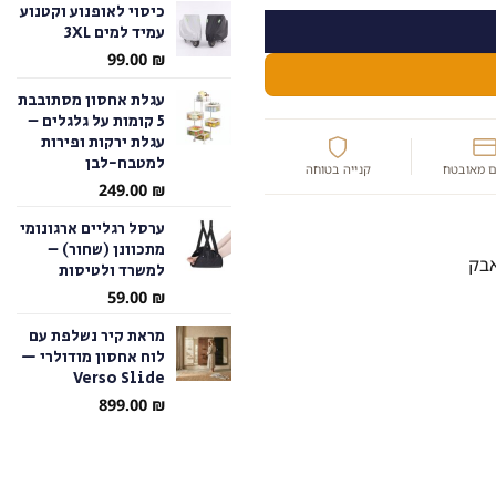
כיסוי לאופנוע וקטנוע
עמיד למים 3XL
עד
99.00
₪
עגלת אחסון מסתובבת
5 קומות על גלגלים –
עגלת ירקות ופירות
למטבח-לבן
 מאובטח
קנייה בטוחה
249.00
₪
ערסל רגליים ארגונומי
מתכוונן (שחור) –
למשרד ולטיסות
59.00
₪
מראת קיר נשלפת עם
לוח אחסון מודולרי —
Verso Slide
899.00
₪