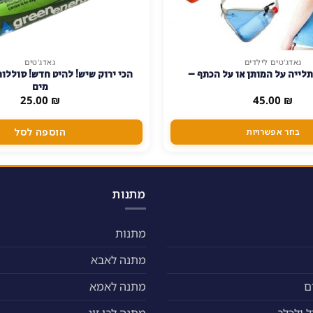
גאדג'טים לילדים
גאדג'טים
תלייה על המותן או על הכתף –
הכי ירוק שיש! להיט חדש! סוללות
מים
25.00
₪
45.00
₪
הוספה לסל
בחר אפשרויות
מתנות
מתנות
מתנה לאבא
ם
מתנה לאמא
 ולכלב
מתנה לבן זוג