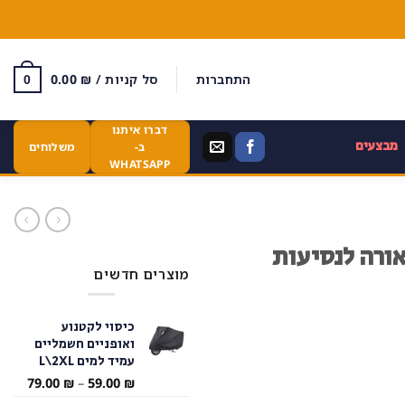
התחברות
סל קניות /
₪
0.00
0
דברו איתנו
מבצעים
ב-
משלוחים
WHATSAPP
ורה לנסיעות
מוצרים חדשים
כיסוי לקטנוע
ואופניים חשמליים
עמיד למים L\2XL
טווח
79.00
₪
–
59.00
₪
מחירי