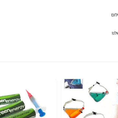
לום
נו