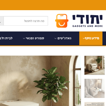
Ski
t
conten
גאדג'טים
ספורט ופנאי
לבית ולמ
מידע נוסף