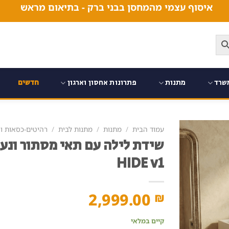
איסוף עצמי מהמחסן בבני ברק - בתיאום מראש
שרד
מתנות
פתרונות אחסון וארגון
חדשים
עמוד הבית
/
מתנות
/
מתנות לבית
/
רהיטים-כסאות ו
שידת לילה עם תאי מסתור ונע
HIDE v1
2,999.00
₪
קיים במלאי