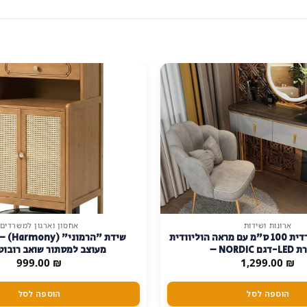
ארונות ושידות
אחסון וארגון למשרדים
שידת איפור נורדית 100 ס"מ עם מראה הוליוודית
שידת "הר
ותאורת LED-דגם NORDIC –
מעוצב למסתור שואב רובוטי
₪
1,299.00
טח-שחור-אפור-זהב
₪
999.00
הוספה לסל
הוספה לסל