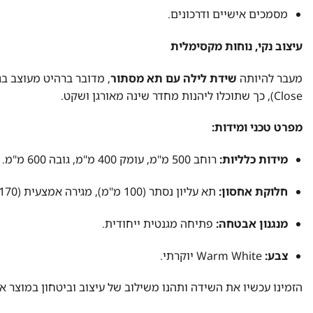
מסמכים אישיים ודרכונים.
עיצוב נקי, נוחות מקסימלית
מעבר להיותה
שידת לילה עם תא מסתור
Close), כך שתוכלו ליהנות מחדר שינה מאורגן ושקט.
מפרט טכני ומידות:
מידות כלליות:
רוחב 500 מ"מ, עומק 400 מ"מ, גובה 600 מ"מ.
חלוקת אחסון:
תא עליון נסתר (100 מ"מ), מגירה אמצעית (170 מ"מ), מגירה תחתונה (250 מ"מ).
מנגנון אבטחה:
פתיחה מגנטית ייחודית.
צבע:
Warm White יוקרתי.
הזמינו עכשיו את השידה ותהנו משילוב של עיצוב וביטחון במוצר א