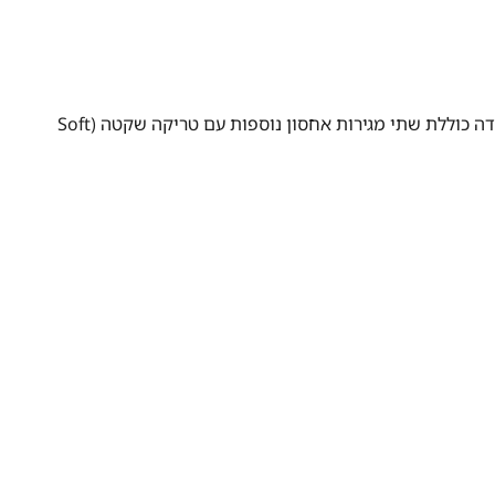
, מדובר ברהיט מעוצב בגימור "לבן חם" (Warm White) שמשתלב בכל חדר שינה מודרני. השידה כוללת שתי מגירות אחסון נוספות עם טריקה שקטה (Soft