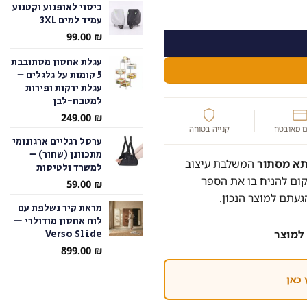
כיסוי לאופנוע וקטנוע
עמיד למים 3XL
עד
99.00
₪
עגלת אחסון מסתובבת
5 קומות על גלגלים –
עגלת ירקות ופירות
למטבח-לבן
249.00
₪
 מאובטח
קנייה בטוחה
ערסל רגליים ארגונומי
מתכוונן (שחור) –
תא מסתור
המשלבת עיצוב
למשרד ולטיסות
ום להניח בו את הספר
59.00
₪
געתם למוצר הנכון.
מראת קיר נשלפת עם
לוח אחסון מודולרי —
Verso Slide
למוצר
899.00
₪
 כאן