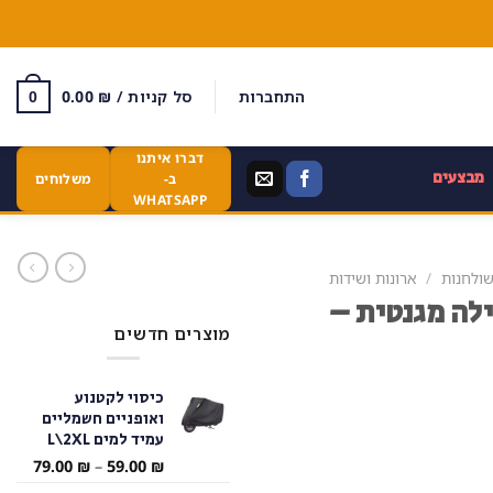
התחברות
סל קניות /
₪
0.00
0
דברו איתנו
מבצעים
ב-
משלוחים
WHATSAPP
שולחנות
/
ארונות ושידות
ילה מגנטית –
מוצרים חדשים
כיסוי לקטנוע
ואופניים חשמליים
עמיד למים L\2XL
טווח
79.00
₪
–
59.00
₪
מחירי