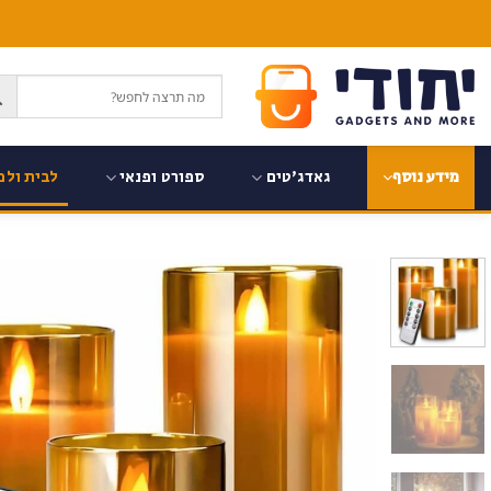
Ski
t
conten
גאדג'טים
ספורט ופנאי
לבית ולמ
מידע נוסף