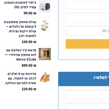
כיסוי לאופנוע וקטנוע
עמיד למים 3XL
עד
99.00
₪
עגלת אחסון מסתובבת
5 קומות על גלגלים –
עגלת ירקות ופירות
למטבח-לבן
249.00
₪
מראת קיר נשלפת עם
לוח אחסון מודולרי —
Verso Slide
899.00
₪
מדרגות עץ 4 שלבים
 למלאי:
לכלב או לחתול, עם
שטיח למניעת החלקה
229.00
₪