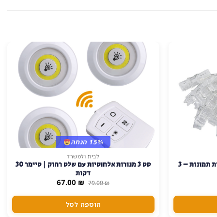
15% הנחה
לבית ולמשרד
גרילנדת אטבים מאירים LED לתלית תמונות – 3
סט 3 מנורות אלחוטיות עם שלט רחוק | טיימר 30
דקות
מחיר
המחיר
המחיר
67.00
₪
79.00
₪
נוכחי
המקורי
הנוכחי
וא:
היה:
הוא:
67.00 ₪.
79.00 ₪.
32.00 ₪
הוספה לסל