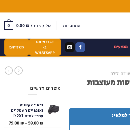
התחברות
סל קניות /
₪
0.00
0
דברו איתנו
מבצעים
ב-
משלוחים
WHATSAPP
וירה ולילה
סות מעוצבות
מוצרים חדשים
כיסוי לקטנוע
ואופניים חשמליים
 למלאי:
עמיד למים L\2XL
טווח
79.00
₪
–
59.00
₪
מחירי