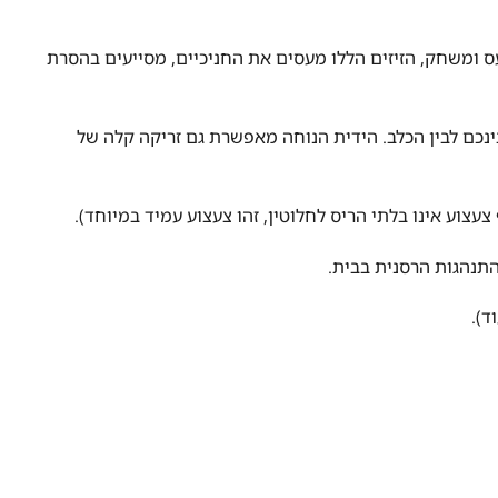
מן שהכלב לועס ומשחק, הזיזים הללו מעסים את החניכיים, מסייעים בהסרת
עמיד הוא מושלם למשחקי משיכה (Tug-of-War) אהובים בינכם לבין הכלב. הידית הנוחה מאפשרת גם זריקה קלה של
צוע אינו בלתי הריס לחלוטין, זהו צעצוע עמיד במיוחד).
תנהגות הרסנית בבית.
ד).