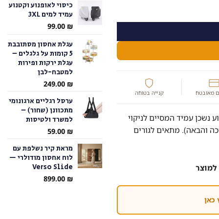
כיסוי לאופנוע וקטנוע
Pow
עמיד למים 3XL
עד
99.00
₪
עגלת אחסון מסתובבת
5 קומות על גלגלים –
עגלת ירקות ופירות
למטבח-לבן
249.00
₪
 מאובטח
קנייה בטוחה
ערסל רגליים ארגונומי
מתכוונן (שחור) –
ע נשכן עמיד המסיים לניקוי
למשרד ולטיסות
כה והבאה). מתאים לגורים
59.00
₪
מראת קיר נשלפת עם
לוח אחסון מודולרי —
Verso Slide
למוצר
899.00
₪
 כאן