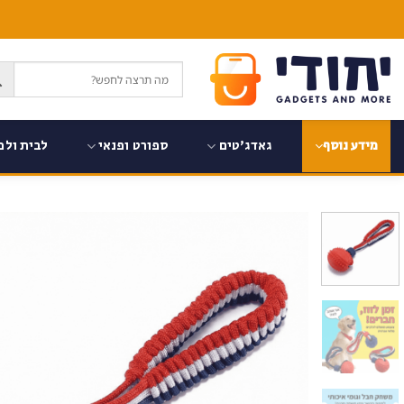
Ski
t
conten
גאדג'טים
ספורט ופנאי
לבית ולמ
מידע נוסף