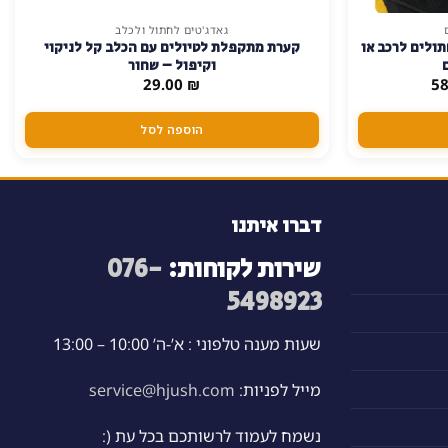
גאדג'טים לחתול ולכלב
תולים לרכב או
קערת מתקפלת לטיולים עם הכלב קל לניקוי
וקיפול – שחור
טווח
29.00
₪
5
מחירים:
עד
הוספה לסל
דברו איתנו
שירות לקוחות:
076-
5498923
שעות מענה טלפוני : א’-ה’ 10:00 – 13:00
מייל לפניות:
service@hjush.com
נשמח לעמוד לרשותכם בכל עת (: