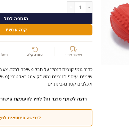
היה:
הוא:
כמות של נשכן דנטלי עמיד בשילוב חבל אינטראקטיבי-erChew
29.00 ₪.
35.00 ₪.
הוספה לסל
קנה עכשיו
משלוח מהיר
החזרה קלה
תשלום
כדור גומי קוצים דנטלי על חבל משיכה לכלב. צעצו
שיניים, עיסוי חניכיים ומשחק אינטראקטיבי (משי
ולכלבים קטנים-בינוניים.
רוצה לשתף מוצר זה? לחץ להעתקת קישור 
לרכישה סיטונאית לחץ