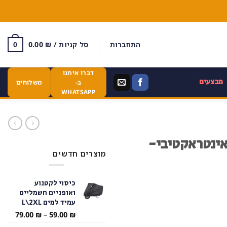
התחברות
סל קניות /
₪
0.00
0
דברו איתנו
מבצעים
ב-
משלוחים
WHATSAPP
אינטראקטיבי-
מוצרים חדשים
כיסוי לקטנוע
ואופניים חשמליים
עמיד למים L\2XL
טווח
79.00
₪
–
59.00
₪
מחירי