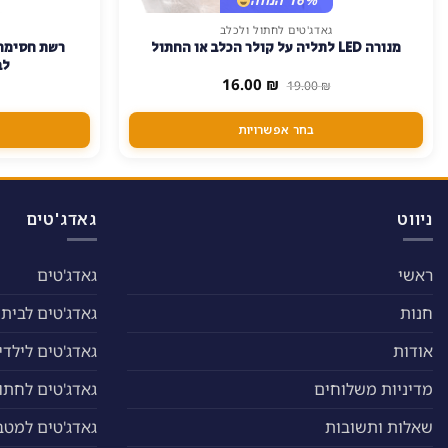
גאדג'טים לחתול ולכלב
למוצר
מנורה LED לתליה על קולר הכלב או החתול
רשת חסימה 
זה
לבח
יש
המחיר
המחיר
16.00
₪
19.00
₪
המקורי
הנוכחי
מספר
היה:
הוא:
סוגים.
16.00 ₪.
19.00 ₪.
בחר אפשרויות
ניתן
לבחור
את
האפשרויות
ניווט
גאדג'טים
בעמוד
המוצר
ראשי
גאדג'טים
חנות
גאדג'טים לבית
אודות
גאדג'טים לילדי
מדיניות משלוחים
גאדג'טים לחתול
שאלות ותשובות
גאדג'טים למטב