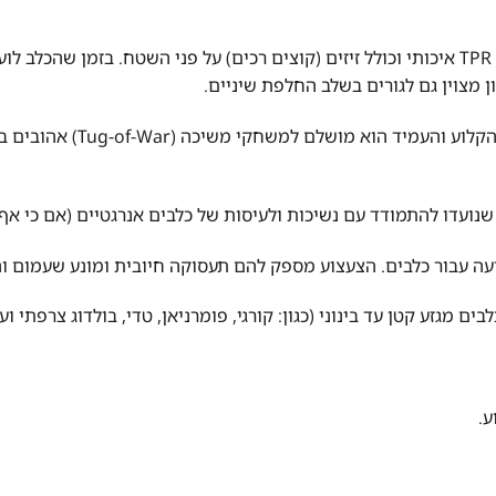
הכדור עשוי מחומר TPR איכותי וכולל זיזים (קוצים רכים) על פני השטח. בז
ן מצוין גם לגורים בשלב החלפת שיניים.
חבל הכותנה הקלוע וה
נועדו להתמודד עם נשיכות ולעיסות של כלבים אנרגטיים (אם כי אף צע
עה עבור כלבים. הצעצוע מספק להם תעסוקה חיובית ומונע שעמום וה
ם מגזע קטן עד בינוני (כגון: קורגי, פומרניאן, טדי, בולדוג צרפתי ועו