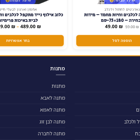
גאדג'טים לחתול ולכלב
אחסון וארגון לבעלי חיים
למוצר
לכלבים וחיות מחמד – מידות
כלוב אילוף נייד מתקפל לכלבים וח
זה
ירה – 180×75-סמ
לבית באיכות פרימיום
יש
המחיר
המחיר
89.00
₪
–
489.00
₪
49.00
₪
59.00
₪
המקורי
הנוכחי
מספר
היה:
הוא:
סוגים.
49.00 ₪.
59.00 ₪.
הוספה לסל
בחר אפשרויות
ניתן
לבחור
את
האפשרויות
מתנות
בעמוד
המוצר
מתנות
מתנה לאבא
ם
מתנה לאמא
 ולכלב
מתנה לבן זוג
ח
מתנה לחברה