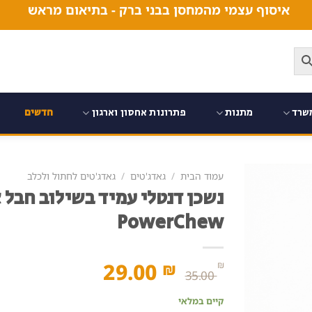
איסוף עצמי מהמחסן בבני ברק - בתיאום מראש
שרד
מתנות
פתרונות אחסון וארגון
חדשים
עמוד הבית
/
גאדג'טים
/
גאדג'טים לחתול ולכלב
נשכן דנטלי עמיד בשילוב חבל 
PowerChew
המחיר
המחיר
29.00
₪
₪
35.00
המקורי
הנוכחי
קיים במלאי