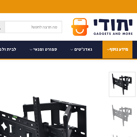
Ski
t
conten
גאדג'טים
ספורט ופנאי
לבית ולמ
מידע נוסף