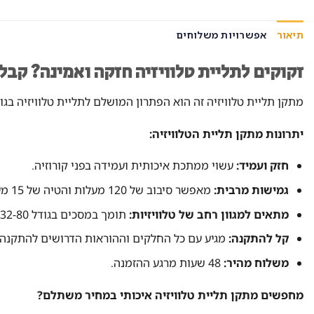
תיאור
אפשרויות משלוחים
זקוקים לתליית טלוויזיה חזקה ואמינה? קבל
מתקן תליית טלוויזיה זה הוא הפתרון המושלם לתליית טלוויזיה בגודל 32-80 אינץ'. עם יכולת נשיאה של עד 60 ק"ג וסיבוב של 120 מעלות, תוכלו ליהנות מחוויית צפייה אופטימלית מכל
יתרונות מתקן תליית הטלוויזיה:
חזק ועמיד:
עשוי ממתכת איכותית ועמידה בפני קורוזיה.
גמישות מרבית:
מאפשר סיבוב של 120 מעלות והטיה של 15 מעלות.
מתאים למגוון רחב של טלוויזיות:
תומך במסכים בגודל 32-80 אינץ'.
קל להתקנה:
מגיע עם כל החלקים וההוראות הדרושים להתקנה 
משלוח מהיר:
48 שעות מרגע ההזמנה.
מחפשים מתקן תליית טלוויזיה איכותי במחיר משתלם?