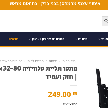
איסוף עצמי מהמחסן בבני ברק - בתיאום מראש
שרד
מתנות
פתרונות אחסון וארגון
חדשים
עמוד הבית
/
מתנות
/
מתנות לבית
/
רהיטים-כסאות ו
| חזק ועמיד
249.00
₪
המלאי אזל