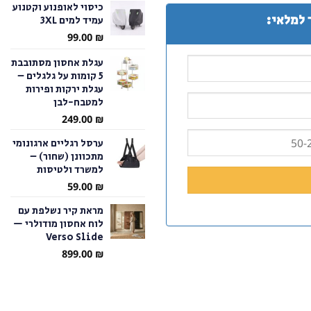
כיסוי לאופנוע וקטנוע
 למלאי:
עמיד למים 3XL
עד
99.00
₪
עגלת אחסון מסתובבת
5 קומות על גלגלים –
עגלת ירקות ופירות
למטבח-לבן
249.00
₪
ערסל רגליים ארגונומי
מתכוונן (שחור) –
למשרד ולטיסות
59.00
₪
מראת קיר נשלפת עם
לוח אחסון מודולרי —
Verso Slide
899.00
₪