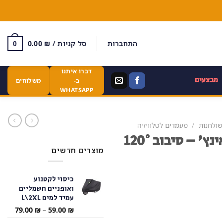
התחברות
סל קניות /
₪
0.00
0
דברו איתנו
מבצעים
ב-
משלוחים
WHATSAPP
שולחנות
/
מעמדים לטלוויזיה
מתקן תליית טלוויזיה 32-80 אינץ' – סיבוב 120°
מוצרים חדשים
כיסוי לקטנוע
ואופניים חשמליים
עמיד למים L\2XL
טווח
79.00
₪
–
59.00
₪
מחירי