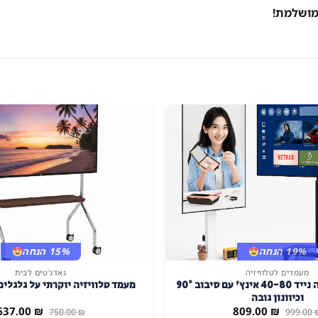
 מושלמת!
19% הנחה
15% הנחה
מעמדים לטלוויזיה
גאדג'טים לבית
סטנד לטלוויזיה נייד 40-80 אינץ' עם סיבוב 90°
מעמד טלוויזיה יוקרתי על גלגלים 
וכיוונון גובה
המחיר
המחיר
המחיר
637.00
₪
809.00
₪
750.00
₪
999.00