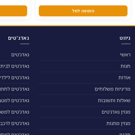
המקורי
הנוכחי
מספר
היה:
הוא:
סוגים.
32.00 ₪.
39.00 ₪.
הוספה לסל
ניתן
לבחור
את
האפשרויות
ניווט
גאדג'טים
בעמוד
המוצר
ראשי
גאדג'טים
חנות
גאדג'טים לבית
אודות
גאדג'טים לילדי
מדיניות משלוחים
גאדג'טים לחתול
שאלות ותשובות
גאדג'טים למטב
מגזין גאדג'טים
גאדג'טים למשר
מגזין מתנות
גאדג'טים לרכב
תקנון
גאדג'טים למח