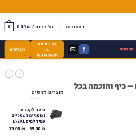
התחברות
סל קניות /
₪
0.00
0
דברו איתנו
מבצעים
ב-
משלוחים
WHATSAPP
 כיף וחוכמה בכל
מוצרים חדשים
כיסוי לקטנוע
ואופניים חשמליים
עמיד למים L\2XL
טווח
79.00
₪
–
59.00
₪
מחירי