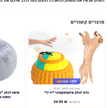
הזמינו עכשיו את משחק ההאכלה החכם ותנו לכלב שלכם את הט
מוצרים קשורים
19% הנחה
גאדג'טים לחתול ולכלב
למוצר
כדור לכלב אינטראקטיבי "יו יו"
מיטה לכלב "פ
זה
כותנה פרו
יש
המחיר
המחיר
34.00
₪
42.00
₪
המקורי
הנוכחי
מספר