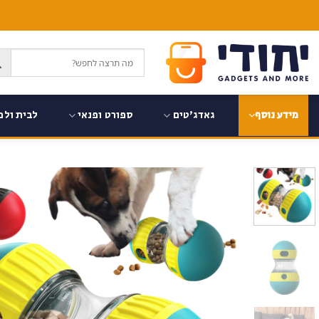
Ski
t
conten
גאדג'טים
ספורט ופנאי
לבית ולמ
מידע נוסף