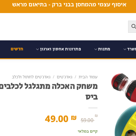
איסוף עצמי מהמחסן בבני ברק - בתיאום מראש
שרד
מתנות
פתרונות אחסון וארגון
חדשים
עמוד הבית
/
גאדג'טים
/
גאדג'טים לחתול ולכלב
משחק האכלה מתגלגל לכלבים –
ביס
המחיר
המחיר
49.00
₪
₪
59.00
המקורי
הנוכחי
קיים במלאי