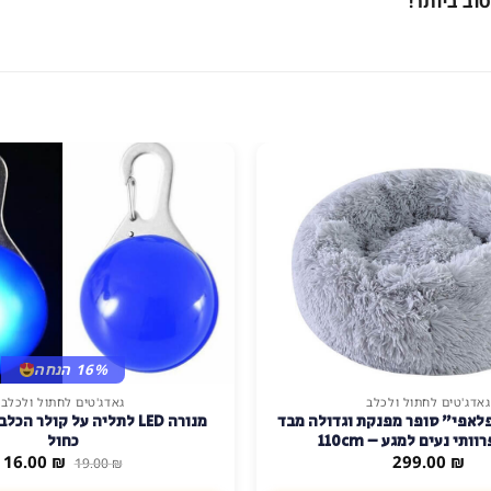
וב ביותר!
16% הנחה
גאדג'טים לחתול ולכלב
גאדג'טים לחתול ולכלב
לאפי" סופר מפנקת וגדולה מבד
מנורה LED לתליה על קולר ה
ותי נעים למגע – 110cm
כחול
המחיר
ה
16.00
₪
299.00
₪
19.00
₪
המקורי
ה