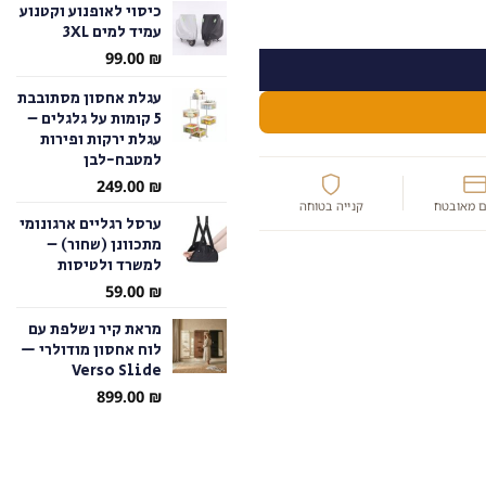
כיסוי לאופנוע וקטנוע
ה בכל ביס
עמיד למים 3XL
עד
99.00
₪
עגלת אחסון מסתובבת
5 קומות על גלגלים –
עגלת ירקות ופירות
למטבח-לבן
249.00
₪
 מאובטח
קנייה בטוחה
ערסל רגליים ארגונומי
מתכוונן (שחור) –
למשרד ולטיסות
59.00
₪
מראת קיר נשלפת עם
לוח אחסון מודולרי —
Verso Slide
899.00
₪