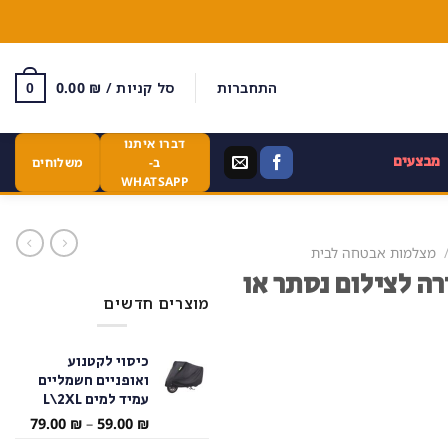
התחברות
סל קניות /
₪
0.00
0
דברו איתנו
מבצעים
ב-
משלוחים
WHATSAPP
מצלמות אבטחה לבית
ה לצילום נסתר או
מוצרים חדשים
כיסוי לקטנוע
ואופניים חשמליים
עמיד למים L\2XL
טווח
79.00
₪
–
59.00
₪
מחירי