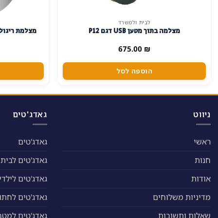
לבית ולמשרד
מצלמה בתוך מטען USB דגם P12
מצלמת ריגול 
675.00
₪
הוספה לסל
ניווט
גאדג'טים
ראשי
גאדג'טים
חנות
גאדג'טים לבית
אודות
גאדג'טים לילדי
מדיניות משלוחים
גאדג'טים לחתול
שאלות ותשובות
גאדג'טים למטב