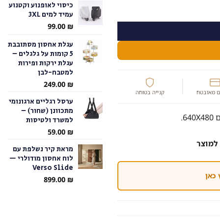
כיסוי לאופנוע וקטנוע
עמיד למים 3XL
עד
99.00
₪
עגלת אחסון מסתובבת
5 קומות על גלגלים –
עגלת ירקות ופירות
למטבח-לבן
249.00
₪
 מאובטח
קנייה בטוחה
ערסל רגליים ארגונומי
מתכוונן (שחור) –
6.
למשרד ולטיסות
59.00
₪
למוצר
מראת קיר נשלפת עם
לוח אחסון מודולרי —
Verso Slide
 כאן
899.00
₪