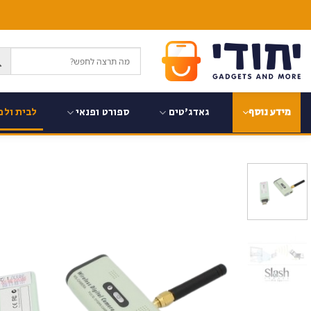
Ski
t
conten
גאדג'טים
ספורט ופנאי
לבית ולמ
מידע נוסף