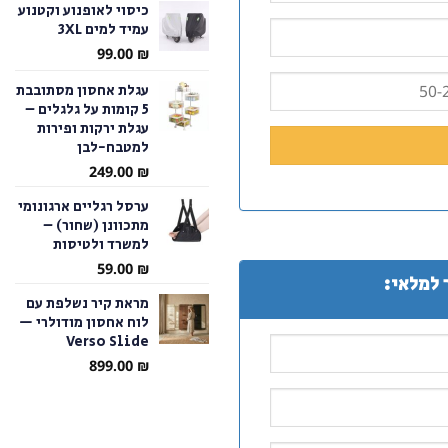
כיסוי לאופנוע וקטנוע
עמיד למים 3XL
עד
99.00
₪
עגלת אחסון מסתובבת
5 קומות על גלגלים –
עגלת ירקות ופירות
למטבח-לבן
249.00
₪
ערסל רגליים ארגונומי
מתכוונן (שחור) –
למשרד ולטיסות
59.00
₪
 למלאי:
מראת קיר נשלפת עם
לוח אחסון מודולרי —
Verso Slide
899.00
₪