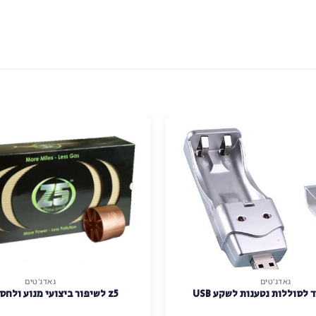
גאדג'טים
גאדג'טים
 לסוללות נטענות לשקע USB
z5 לשיפור ביצועי מנוע ולחסכון בדלק