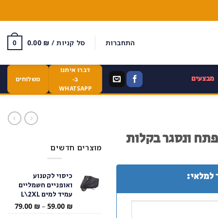
התחברות
סל קניות /
₪
0.00
0
דברו איתנו
מבצעים
ב-
משלוחים
WHATSAPP
פתח ונסגר בקלות
מוצרים חדשים
 למלאי:
כיסוי לקטנוע
ואופניים חשמליים
עמיד למים L\2XL
טווח
79.00
₪
–
59.00
₪
מחירי