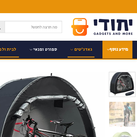
Ski
t
conten
גאדג'טים
ספורט ופנאי
לבית ולמ
מידע נוסף