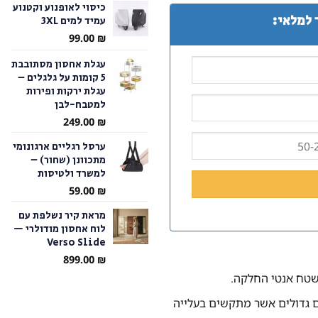
כיסוי לאופנוע וקטנוע
 למלאי:
עמיד למים 3XL
עד
99.00
₪
עגלת אחסון מסתובבת
5 קומות על גלגלים –
עגלת ירקות ופירות
למטבח-לבן
249.00
₪
ערסל רגליים ארגונומי
מתכוונן (שחור) –
למשרד ולטיסות
59.00
₪
מראת קיר נשלפת עם
לוח אחסון מודולרי —
Verso Slide
899.00
₪
שטח אנטי החלקה.
ם גדולים אשר מתקשים בעלייה