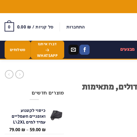
התחברות
סל קניות /
₪
0.00
0
דברו איתנו
מבצעים
ב-
משלוחים
WHATSAPP
דולים, מתאימות
מוצרים חדשים
כיסוי לקטנוע
ואופניים חשמליים
עמיד למים L\2XL
טווח
79.00
₪
–
59.00
₪
מחירי