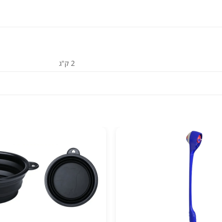
2 ק"ג