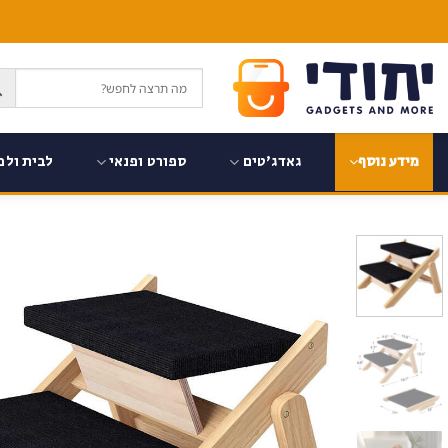
Ski
t
conten
גאדג'טים
ספורט ופנאי
לבית ולמ
מידע נוסף