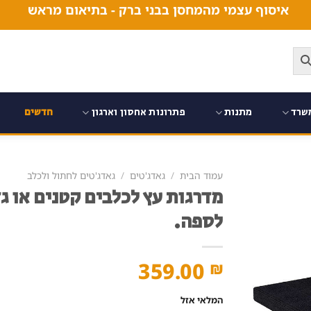
איסוף עצמי מהמחסן בבני ברק - בתיאום מראש
שרד
מתנות
פתרונות אחסון וארגון
חדשים
עמוד הבית
/
גאדג'טים
/
גאדג'טים לחתול ולכלב
מדרגות עץ לכלבים קטנים או ג
לספה.
359.00
₪
המלאי אזל