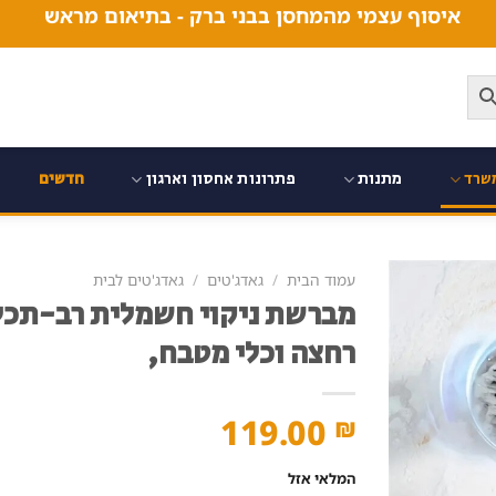
איסוף עצמי מהמחסן בבני ברק - בתיאום מראש
שרד
מתנות
פתרונות אחסון וארגון
חדשים
עמוד הבית
/
גאדג'טים
/
גאדג'טים לבית
מברשת ניקוי חשמלית רב-תכלי
רחצה וכלי מטבח,
119.00
₪
המלאי אזל