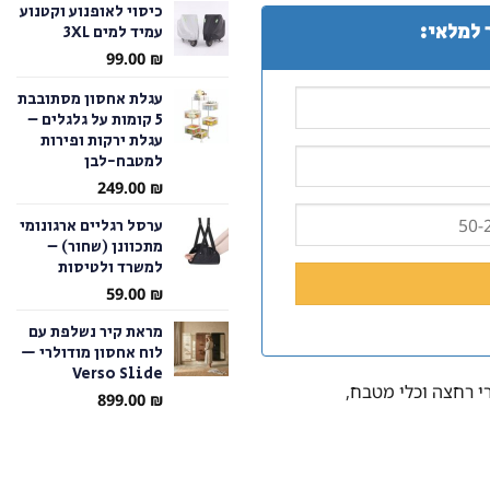
כיסוי לאופנוע וקטנוע
 למלאי:
עמיד למים 3XL
עד
99.00
₪
עגלת אחסון מסתובבת
5 קומות על גלגלים –
עגלת ירקות ופירות
למטבח-לבן
249.00
₪
ערסל רגליים ארגונומי
מתכוונן (שחור) –
למשרד ולטיסות
59.00
₪
מראת קיר נשלפת עם
לוח אחסון מודולרי —
Verso Slide
י רחצה וכלי מטבח,
899.00
₪