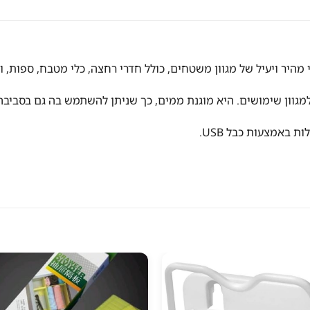
היר ויעיל של מגוון משטחים, כולל חדרי רחצה, כלי מטבח, ספות, וילו