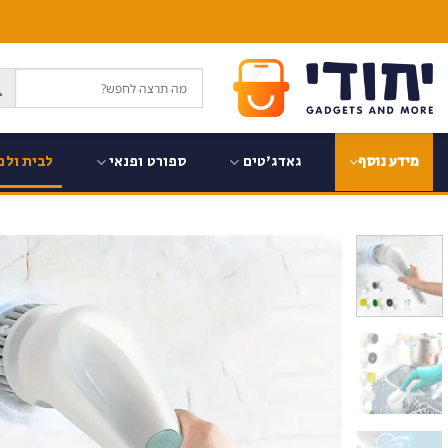
Ski
t
conten
גאדג'טים
ספורט ופנאי
לבית ולמ
מידע נוסף