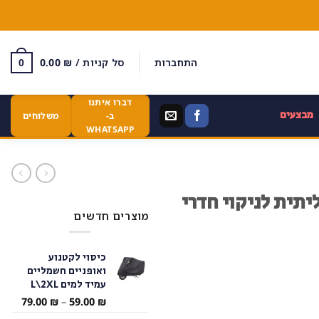
התחברות
סל קניות /
₪
0.00
0
דברו איתנו
מבצעים
ב-
משלוחים
WHATSAPP
תית לניקוי חדרי
מוצרים חדשים
כיסוי לקטנוע
ואופניים חשמליים
עמיד למים L\2XL
טווח
79.00
₪
–
59.00
₪
מחירי