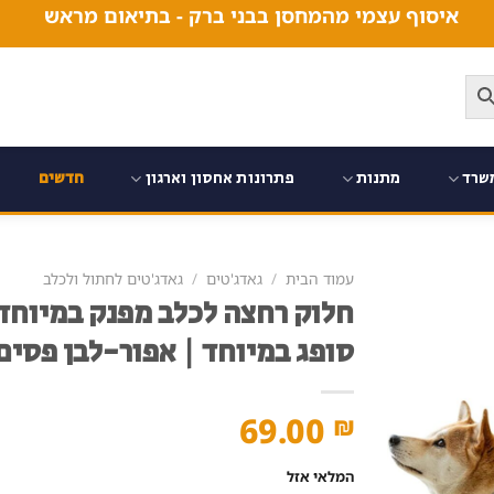
איסוף עצמי מהמחסן בבני ברק - בתיאום מראש
שרד
מתנות
פתרונות אחסון וארגון
חדשים
עמוד הבית
/
גאדג'טים
/
גאדג'טים לחתול ולכלב
חלוק רחצה לכלב מפנק במיוחד 
סופג במיוחד | אפור-לבן פסים
69.00
₪
המלאי אזל