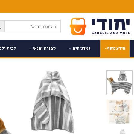
Ski
t
conten
גאדג'טים
ספורט ופנאי
לבית ולמ
מידע נוסף