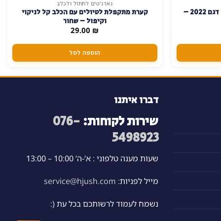
גאדג'טים לחתול ולכלב
זורק כדורים לכלב + כדור עם חוט דגם 2022 –
קערת מתקפלת לטיולים עם הכלב קל לניקוי
וקיפול – שחור
29.00
₪
הוספה לסל
דברו איתנו
שירות לקוחות:
076-
5498923
שעות מענה טלפוני : א’-ה’ 10:00 – 13:00
מייל לפניות:
service@hjush.com
נשמח לעמוד לרשותכם בכל עת (: