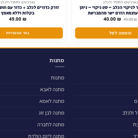
גאדג'טים לחתול ולכלב
גאדג'טים לחתול ולכלב
למוצר
 לניקוי הכלב – סט ניקוי – ניתן
זה
עוצמת הזרם ישר מהמברשת
בקלות וללא מאמץ
יש
המחיר
המחיר
49.00
₪
40.00
₪
49.00
₪
המקורי
הנוכחי
מספר
היה:
הוא:
סוגים.
40.00 ₪.
49.00 ₪.
הוספה לסל
בחר אפשרויות
ניתן
לבחור
את
האפשרויות
מתנות
בעמוד
המוצר
מתנות
מתנה לאבא
ם
מתנה לאמא
 ולכלב
מתנה לבן זוג
ח
מתנה לחברה
ד
מתנה ליום הולדת