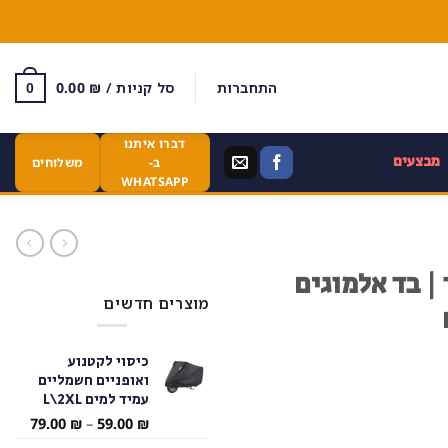
התחברות
סל קניות /
₪
0.00
0
דברו איתנו
מבצעים
ב-
משלוחים
WHATSAPP
| בד אלמוגים
מוצרים חדשים
כיסוי לקטנוע
ואופניים חשמליים
עמיד למים L\2XL
טווח
79.00
₪
–
59.00
₪
מחירי