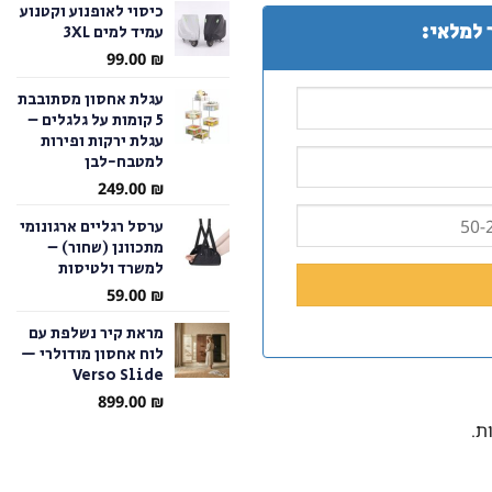
כיסוי לאופנוע וקטנוע
 למלאי:
עמיד למים 3XL
עד
99.00
₪
עגלת אחסון מסתובבת
5 קומות על גלגלים –
עגלת ירקות ופירות
למטבח-לבן
249.00
₪
ערסל רגליים ארגונומי
מתכוונן (שחור) –
למשרד ולטיסות
59.00
₪
מראת קיר נשלפת עם
לוח אחסון מודולרי —
Verso Slide
899.00
₪
ת.