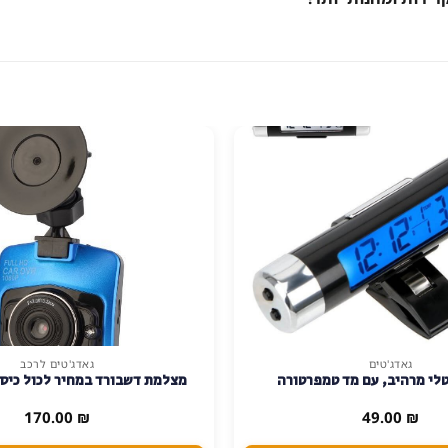
גאדג'טים
גאדג'טים לרכב
טלי מרהיב, עם מד טמפרטורה
מצלמת דשבורד במחיר לכול כיס דגם 
170.00
₪
49.00
₪