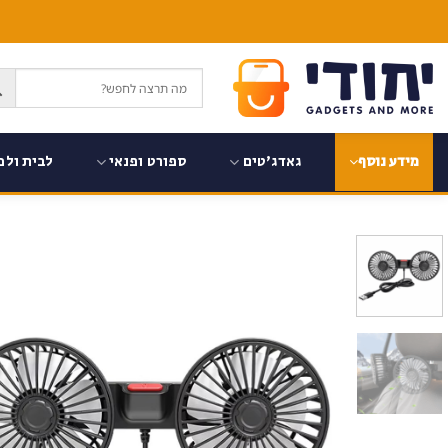
Ski
t
conten
גאדג'טים
ספורט ופנאי
לבית ולמ
מידע נוסף