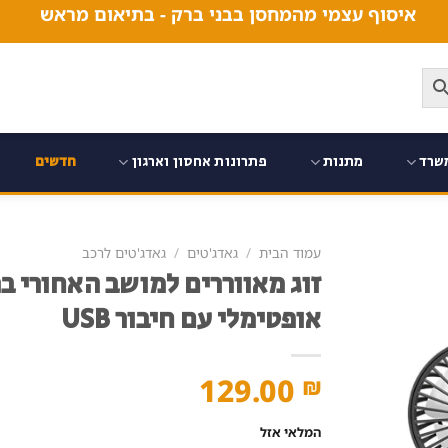
איסוף עצמי מהמחסן בבני ברק - בתיאום מראש
שרד
מתנות
פתרונות אחסון וארגון
חדשים
עמוד הבית
/
גאדג'טים
/
גאדג'טים לרכב
זוג מאווררים למושב האחורי בר
אופטימלי עם חיבור USB
129.00
₪
המלאי אזל