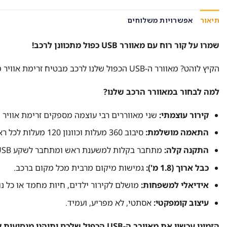
תיאור
אפשרויות משלוחים
שמרו על קור רוח עם מאוורר USB כפול מתכוונן לרכב!
הקיץ לוהט? מאוורר ה-USB הכפול שלנו לרכב מבטיח זרימת אוויר מרעננת וקירור יעיל לכל יושבי הרכב, גם במושב האחורי.
למה לבחור במאוורר הרכב שלנו?
קירור עוצמתי:
שני מאווררים רבי עוצמה מספקים זרימת אוויר 
התאמה מושלמת:
סיבוב 360 מעלות וכוונון 120 מעלות לכל ראש מאוורר – לקירור אופטימלי ללא "פינות מתות".
התקנה קלה:
מתחבר בקלות למשענת ראש ומתחבר לשקע USB.
כבל ארוך (1.8 מ'):
גמישות מיקום מרבית מכל מקום ברכב.
אידיאלי למשפחות:
מושלם לקירור ילדים, חיות מחמד או כל נו
עיצוב קומפקטי:
אסתטי, לא מפריע, ועמיד.
הזמינו עכשיו את מאוורר ה-USB הכפול שלכם ותיהנו מנסיעות קרירות ומהנות יותר!