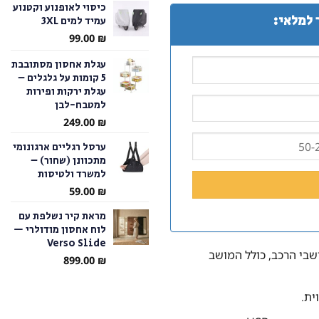
כיסוי לאופנוע וקטנוע
 למלאי:
עמיד למים 3XL
עד
99.00
₪
עגלת אחסון מסתובבת
5 קומות על גלגלים –
עגלת ירקות ופירות
למטבח-לבן
249.00
₪
ערסל רגליים ארגונומי
מתכוונן (שחור) –
למשרד ולטיסות
59.00
₪
מראת קיר נשלפת עם
לוח אחסון מודולרי —
Verso Slide
שבי הרכב, כולל המושב
899.00
₪
ית.