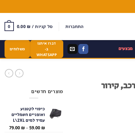
התחברות
סל קניות /
₪
0.00
0
דברו איתנו
מבצעים
ב-
משלוחים
WHATSAPP
כב, קירור
מוצרים חדשים
כיסוי לקטנוע
ואופניים חשמליים
עמיד למים L\2XL
טווח
79.00
₪
–
59.00
₪
מחירי