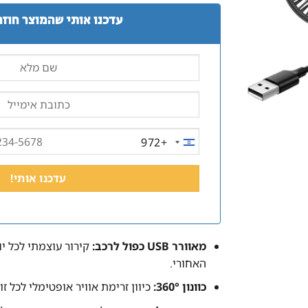
עדכנו אותי שהמוצר חוזר
+972
ISRAEL
+972
מאוורר USB כפול לרכב:
קירור עוצמתי לכל יו
האחורי.
כוונון 360°:
כיוון זרימת אוויר אופטימלי לכל זוו